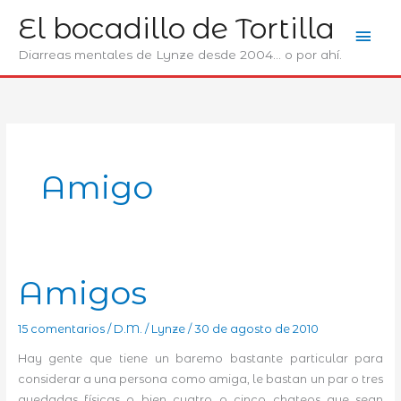
Ir
El bocadillo de Tortilla
Men
al
contenido
Diarreas mentales de Lynze desde 2004... o por ahí.
prin
Amigo
Amigos
15 comentarios
/
D.M.
/
Lynze
/
30 de agosto de 2010
Hay gente que tiene un baremo bastante particular para
considerar a una persona como amiga, le bastan un par o tres
quedadas físicas o bien cuatro o cinco chateos que sean