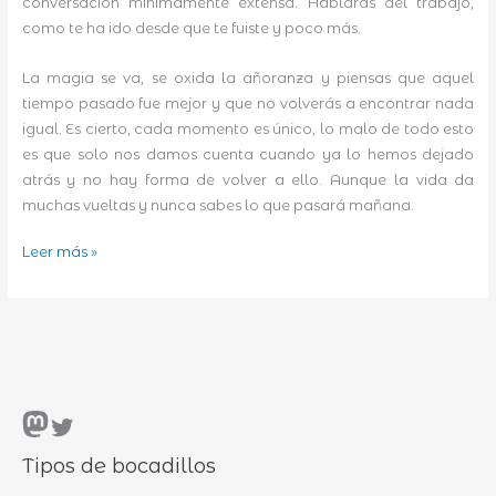
conversación mínimamente extensa. Hablarás del trabajo,
como te ha ido desde que te fuiste y poco más.
La magia se va, se oxida la añoranza y piensas que aquel
tiempo pasado fue mejor y que no volverás a encontrar nada
igual. Es cierto, cada momento es único, lo malo de todo esto
es que solo nos damos cuenta cuando ya lo hemos dejado
atrás y no hay forma de volver a ello. Aunque la vida da
muchas vueltas y nunca sabes lo que pasará mañana.
Cuando
Leer más »
algo
terminó
Mastodon
Twitter
Tipos de bocadillos