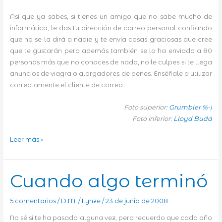
Así que ya sabes, si tienes un amigo que no sabe mucho de
informática, le das tu dirección de correo personal confiando
que no se la dirá a nadie y te envía cosas graciosas que cree
que te gustarán pero además también se lo ha enviado a 80
personas más que no conoces de nada, no le culpes si te llega
anuncios de viagra o alargadores de penes. Enséñale a utilizar
correctamente el cliente de correo.
Foto superior:
Grumbler %-|
Foto inferior:
Lloyd Budd
El
Leer más »
correo,
ese
gran
Cuando algo terminó
desconocido
5 comentarios
/
D.M.
/
Lynze
/
23 de junio de 2008
No sé si te ha pasado alguna vez, pero recuerdo que cada año