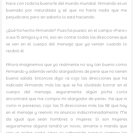
hace con toda la buena fe del mundo mundial. Armando es un
buenazo por naturaleza y sé que no haría nada que me
perjudicara, pero sin saberlo lo está haciendo.
¿Qué ha hecho Armando? Pues ha puesto en el campo «Para:»
a sus 15 amigos y a mí, eso sin contar todas las direcciones que
se ven en el cuerpo del mensaje que ya venían cuando lo
recibió él.
Ahora imaginemos que yo realmente no soy tan bueno como
Armando y además vendo alargadores de pene que no tienen
buena salida. Entonces digo «si cojo las direcciones que ha
indicado Armando más las que se ha olvidado borrar en el
cuerpo del mensaje, seguramente algún picha corta
encontraré que me compre mi alargador de pene». Así que ni
corto ni perezoso, cojo las 15 direcciones más las 58 que hay
en el mensaje y reenvío mi anuncio indiscriminadamente. Me
da igual que sean hombres o mujeres. Si son mujeres
seguramente alguna tendrá un novio, amante o marido que
sea un picha corta. Unos se cabrearán porque siempre les