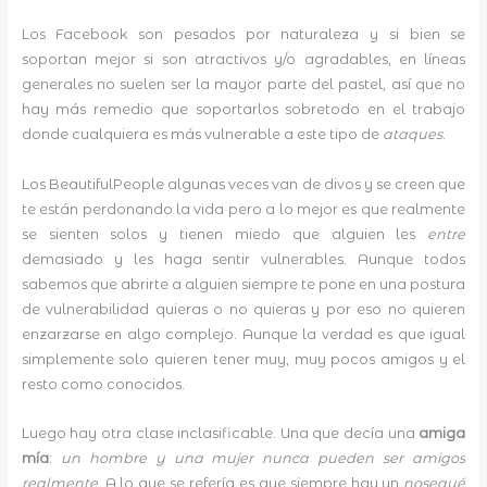
Los Facebook son pesados por naturaleza y si bien se
soportan mejor si son atractivos y/o agradables, en líneas
generales no suelen ser la mayor parte del pastel, así que no
hay más remedio que soportarlos sobretodo en el trabajo
donde cualquiera es más vulnerable a este tipo de
ataques
.
Los BeautifulPeople algunas veces van de divos y se creen que
te están perdonando la vida pero a lo mejor es que realmente
se sienten solos y tienen miedo que alguien les
entre
demasiado y les haga sentir vulnerables. Aunque todos
sabemos que abrirte a alguien siempre te pone en una postura
de vulnerabilidad quieras o no quieras y por eso no quieren
enzarzarse en algo complejo. Aunque la verdad es que igual
simplemente solo quieren tener muy, muy pocos amigos y el
resto como conocidos.
Luego hay otra clase inclasificable. Una que decía una
amiga
mía
:
un hombre y una mujer nunca pueden ser amigos
realmente
. A lo que se refería es que siempre hay un
nosequé