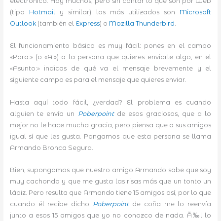
electrónico. Hay muchos, pero sin contar lo que son por Web
(tipo
Hotmail
y similar) los más utilizados son
Microsoft
Outlook
(también el
Express
) o
Mozilla Thunderbird
.
El funcionamiento básico es muy fácil: pones en el campo
«Para:» (o «A:») a la persona que quieres enviarle algo, en el
«Asunto:» indicas de qué va el mensaje brevemente y el
siguiente campo es para el mensaje que quieres enviar.
Hasta aquí todo fácil, ¿verdad? El problema es cuando
alguien te envía un
Poberpoint
de esos graciosos, que a lo
mejor no le hace mucha gracia, pero piensa que a sus amigos
igual sí que les gusta. Pongamos que esta persona se llama
Armando Bronca Segura.
Bien, supongamos que nuestro amigo Armando sabe que soy
muy cachondo y que me gusta las risas más que un tonto un
lápiz. Pero resulta que Armando tiene 15 amigos así, por lo que
cuando él recibe dicho
Poberpoint
de coña me lo reenvía
junto a esos 15 amigos que yo no conozco de nada. Ã‰l lo