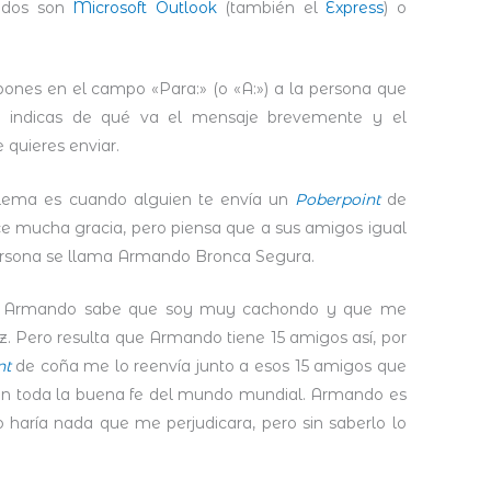
zados son
Microsoft Outlook
(también el
Express
) o
 pones en el campo «Para:» (o «A:») a la persona que
o:» indicas de qué va el mensaje brevemente y el
 quieres enviar.
oblema es cuando alguien te envía un
Poberpoint
de
ace mucha gracia, pero piensa que a sus amigos igual
ersona se llama Armando Bronca Segura.
o Armando sabe que soy muy cachondo y que me
iz. Pero resulta que Armando tiene 15 amigos así, por
nt
de coña me lo reenvía junto a esos 15 amigos que
on toda la buena fe del mundo mundial. Armando es
haría nada que me perjudicara, pero sin saberlo lo