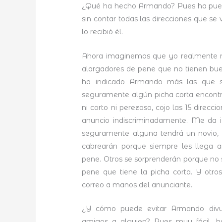
¿Qué ha hecho Armando? Pues ha puest
sin contar todas las direcciones que s
lo recibió él.
Ahora imaginemos que yo realmente
alargadores de pene que no tienen buen
ha indicado Armando más las que se
seguramente algún picha corta encont
ni corto ni perezoso, cojo las 15 direc
anuncio indiscriminadamente. Me da 
seguramente alguna tendrá un novio,
cabrearán porque siempre les llega a
pene. Otros se sorprenderán porque no 
pene que tiene la picha corta. Y otr
correo a manos del anunciante.
¿Y cómo puede evitar Armando divul
amigos a alguien? Pues muy fácil, 