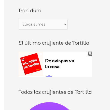
s
d
Pan duro
c
e
a
b
P
r
o
a
p
c
n
o
a
El último crujiente de Tortilla
d
r
d
u
:
i
r
l
o
l
o
s
Todos los crujientes de Tortilla