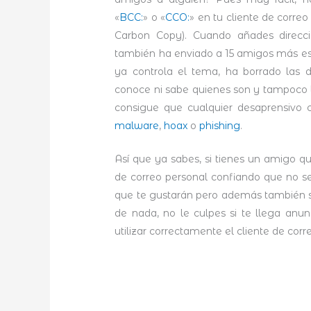
«
BCC:
» o «
CCO:
» en tu cliente de corre
Carbon Copy). Cuando añades direcci
también ha enviado a 15 amigos más e
ya controla el tema, ha borrado las d
conoce ni sabe quienes son y tampoco le
consigue que cualquier desaprensivo
malware
,
hoax
o
phishing
.
Así que ya sabes, si tienes un amigo q
de correo personal confiando que no se
que te gustarán pero además también 
de nada, no le culpes si te llega anu
utilizar correctamente el cliente de corr