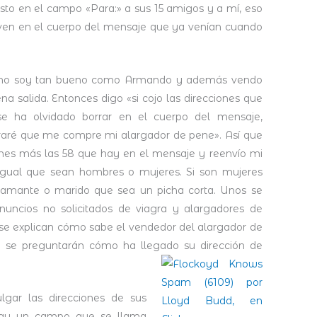
o en el campo «Para:» a sus 15 amigos y a mí, eso
e ven en el cuerpo del mensaje que ya venían cuando
 no soy tan bueno como Armando y además vendo
a salida. Entonces digo «si cojo las direcciones que
 ha olvidado borrar en el cuerpo del mensaje,
raré que me compre mi alargador de pene». Así que
ciones más las 58 que hay en el mensaje y reenvío mi
igual que sean hombres o mujeres. Si son mujeres
 amante o marido que sea un picha corta. Unos se
nuncios no solicitados de viagra y alargadores de
se explican cómo sabe el vendedor del alargador de
os se preguntarán cómo ha llegado su dirección de
gar las direcciones de sus
hay un campo que se llama