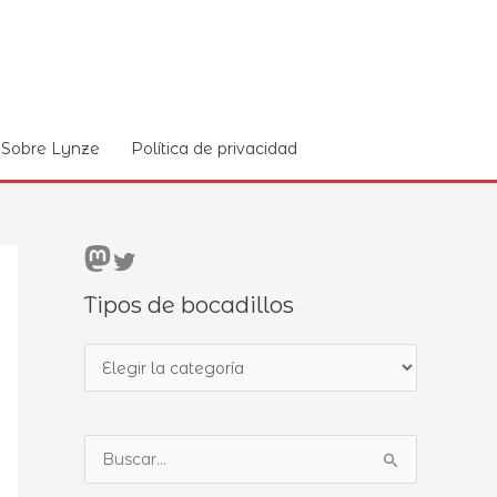
Sobre Lynze
Política de privacidad
Mastodon
Twitter
Tipos de bocadillos
T
i
p
B
o
u
s