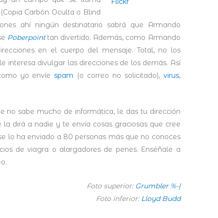
o (Copia Carbón Oculta o Blind
ones ahí ningún destinatario sabrá que Armando
se
Poberpoint
tan divertido. Además, como Armando
irecciones en el cuerpo del mensaje. Total, no los
 interesa divulgar las direcciones de los demás. Así
 como yo envíe
spam
(o correo no solicitado),
virus
,
ue no sabe mucho de informática, le das tu dirección
 la dirá a nadie y te envía cosas graciosas que cree
se lo ha enviado a 80 personas más que no conoces
ncios de viagra o alargadores de penes. Enséñale a
eo.
Foto superior:
Grumbler %-|
Foto inferior:
Lloyd Budd