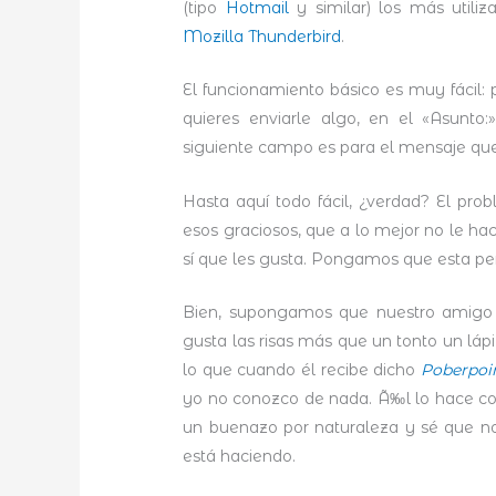
(tipo
Hotmail
y similar) los más utili
Mozilla Thunderbird
.
El funcionamiento básico es muy fácil:
quieres enviarle algo, en el «Asunt
siguiente campo es para el mensaje que
Hasta aquí todo fácil, ¿verdad? El pr
esos graciosos, que a lo mejor no le h
sí que les gusta. Pongamos que esta p
Bien, supongamos que nuestro amig
gusta las risas más que un tonto un láp
lo que cuando él recibe dicho
Poberpoi
yo no conozco de nada. Ã‰l lo hace c
un buenazo por naturaleza y sé que no 
está haciendo.