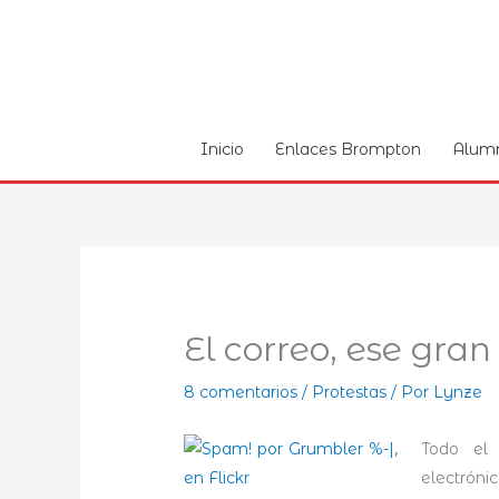
Ir
al
contenido
Inicio
Enlaces Brompton
Alum
El correo, ese gra
8 comentarios
/
Protestas
/ Por
Lynze
Todo el
electróni