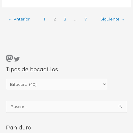
de
dominio
←
Anterior
1
2
3
…
7
Siguiente
→
Mastodon
Twitter
Tipos de bocadillos
T
i
p
B
o
u
s
s
d
Pan duro
c
e