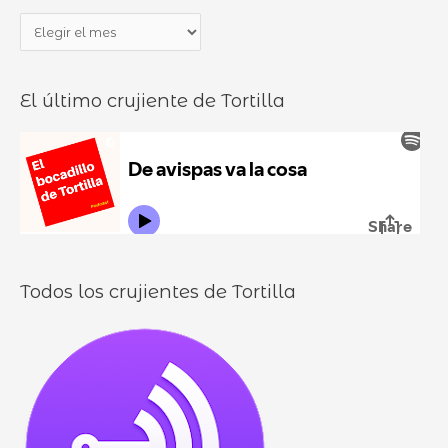
a
b
P
r
o
a
p
c
n
o
a
El último crujiente de Tortilla
d
r
d
u
:
i
r
l
o
l
o
s
Todos los crujientes de Tortilla