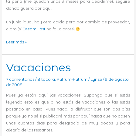
la pena (me quedan unos 3 meses para decidirme), seguiré
dando guerra por aquí.
En junio igual hay otra caída pero por cambio de proveedor,
claro (si
DreamHost
no falla antes)
EBDT
Leer más »
ha
vuelto
Vacaciones
7 comentarios
/
Bitácora
,
Putrum-Putrum
/
Lynze
/
9 de agosto
de 2008
Pues ya están aquí las vacaciones. Supongo que si estás
leyendo esto es que o no estás de vacaciones o las estás
pasando en casa. Pues nada, a disfrutar que son dos días
porque yo no sé si publicaré más por aquí hasta que no pasen
unos cuantos días para desgracia de muy pocos y para
alegría de los restantes.