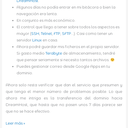
DreamHost
.
Algunos días no podía entrar en mi bitácora o bien la
navegación era lenta.
En conjunto es más económico.
El control que llego a tener sobre todos los aspectos es
mayor (
SSH
,
Telnet
,
FTP
,
SFTP
…). Casi como tener un
servidor
Linux
en casa.
Ahora podré guardar mis ficheros en el propio servidor.
Si gasto medio
Terabyte
de almacenamiento, tendré
que pensar seriamente si necesito tantos archivos.
Puedes gestionar correo desde Google Apps en tu
dominio.
Ahora solo resta verificar que dan el servicio que presumen y
que tenga el menor número de problemas posible. Lo que
ahora me intriga es la transferencia del dominio hacia
DreamHost, que hasta que no pasen unos 7 días parece ser
que no se hace efectivo.
Cambio
Leer más »