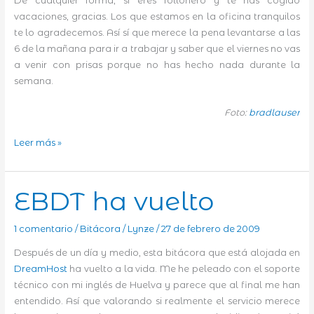
De cualquier forma, si eres follonero y te has cogido
vacaciones, gracias. Los que estamos en la oficina tranquilos
te lo agradecemos. Así sí que merece la pena levantarse a las
6 de la mañana para ir a trabajar y saber que el viernes no vas
a venir con prisas porque no has hecho nada durante la
semana.
Foto:
bradlauser
El
Leer más »
festivo
EBDT ha vuelto
1 comentario
/
Bitácora
/
Lynze
/
27 de febrero de 2009
Después de un día y medio, esta bitácora que está alojada en
DreamHost
ha vuelto a la vida. Me he peleado con el soporte
técnico con mi inglés de Huelva y parece que al final me han
entendido. Así que valorando si realmente el servicio merece