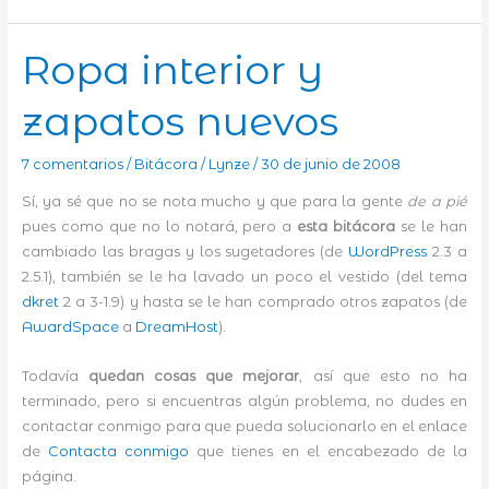
Ropa interior y
zapatos nuevos
7 comentarios
/
Bitácora
/
Lynze
/
30 de junio de 2008
Sí, ya sé que no se nota mucho y que para la gente
de a pié
pues como que no lo notará, pero a
esta bitácora
se le han
cambiado las bragas y los sugetadores (de
WordPress
2.3 a
2.5.1), también se le ha lavado un poco el vestido (del tema
dkret
2 a 3-1.9) y hasta se le han comprado otros zapatos (de
AwardSpace
a
DreamHost
).
Todavía
quedan cosas que mejorar
, así que esto no ha
terminado, pero si encuentras algún problema, no dudes en
contactar conmigo para que pueda solucionarlo en el enlace
de
Contacta conmigo
que tienes en el encabezado de la
página.