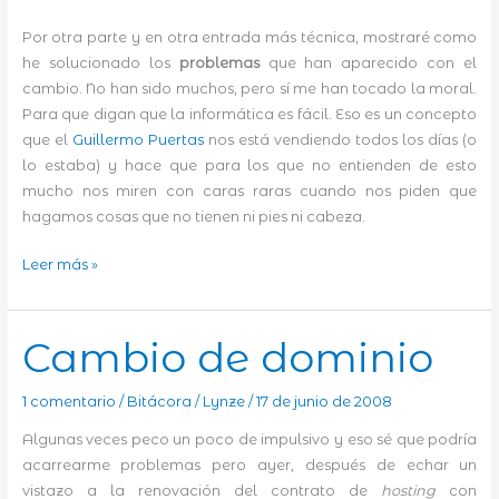
Por otra parte y en otra entrada más técnica, mostraré como
he solucionado los
problemas
que han aparecido con el
cambio. No han sido muchos, pero sí me han tocado la moral.
Para que digan que la informática es fácil. Eso es un concepto
que el
Guillermo Puertas
nos está vendiendo todos los días (o
lo estaba) y hace que para los que no entienden de esto
mucho nos miren con caras raras cuando nos piden que
hagamos cosas que no tienen ni pies ni cabeza.
Ropa
Leer más »
interior
y
zapatos
Cambio de dominio
nuevos
1 comentario
/
Bitácora
/
Lynze
/
17 de junio de 2008
Algunas veces peco un poco de impulsivo y eso sé que podría
acarrearme problemas pero ayer, después de echar un
vistazo a la renovación del contrato de
hosting
con