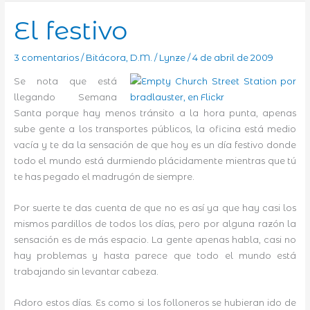
su
bocadillo
El festivo
en
otra
3 comentarios
/
Bitácora
,
D.M.
/
Lynze
/
4 de abril de 2009
casa
Se nota que está
llegando Semana
Santa porque hay menos tránsito a la hora punta, apenas
sube gente a los transportes públicos, la oficina está medio
vacía y te da la sensación de que hoy es un día festivo donde
todo el mundo está durmiendo plácidamente mientras que tú
te has pegado el madrugón de siempre.
Por suerte te das cuenta de que no es así ya que hay casi los
mismos pardillos de todos los días, pero por alguna razón la
sensación es de más espacio. La gente apenas habla, casi no
hay problemas y hasta parece que todo el mundo está
trabajando sin levantar cabeza.
Adoro estos días. Es como si los folloneros se hubieran ido de