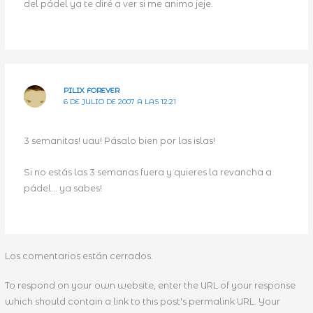
del pádel ya te diré a ver si me animo jeje.
PILIX FOREVER
6 DE JULIO DE 2007 A LAS 12:21
3 semanitas! uau! Pásalo bien por las islas!
Si no estás las 3 semanas fuera y quieres la revancha a
pádel… ya sabes!
Los comentarios están cerrados.
To respond on your own website, enter the URL of your response
which should contain a link to this post's permalink URL. Your