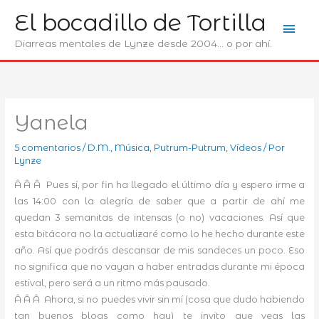
Ir
El bocadillo de Tortilla
Men
al
contenido
Diarreas mentales de Lynze desde 2004... o por ahí.
prin
Yanela
5 comentarios
/
D.M.
,
Música
,
Putrum-Putrum
,
Ví­deos
/ Por
Lynze
Â Â Â Pues sí, por fin ha llegado el último día y espero irme a
las 14:00 con la alegría de saber que a partir de ahí me
quedan 3 semanitas de intensas (o no) vacaciones. Así que
esta bitácora no la actualizaré como lo he hecho durante este
año. Así que podrás descansar de mis sandeces un poco. Eso
no significa que no vayan a haber entradas durante mi época
estival, pero será a un ritmo más pausado.
Â Â Â Ahora, si no puedes vivir sin mí (cosa que dudo habiendo
tan buenos blogs como hay) te invito que veas las