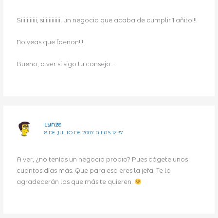
Siiiiiiiiiii, siiiiiiiiiiii, un negocio que acaba de cumplir 1 añito!!!
No veas que faenon!!!
Bueno, a ver si sigo tu consejo…
LYNZE
8 DE JULIO DE 2007 A LAS 12:37
A ver, ¿no tenías un negocio propio? Pues cógete unos
cuantos días más. Que para eso eres la jefa. Te lo
agradecerán los que más te quieren.