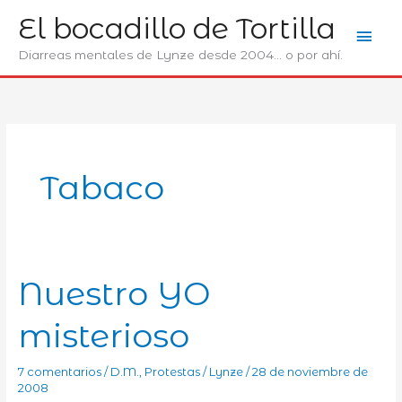
Ir
El bocadillo de Tortilla
Men
al
contenido
Diarreas mentales de Lynze desde 2004... o por ahí.
prin
Tabaco
Nuestro YO
misterioso
7 comentarios
/
D.M.
,
Protestas
/
Lynze
/
28 de noviembre de
2008