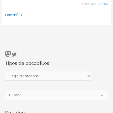
Foto:
von Kinder
Nuestro
Leer más »
YO
misterioso
Mastodon
Twitter
Tipos de bocadillos
T
i
p
B
o
u
s
s
d
Pan duro
c
e