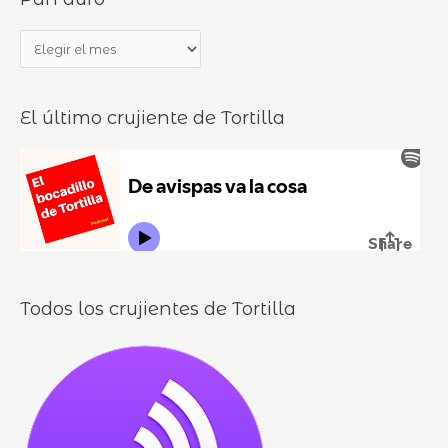
a
b
P
r
o
a
p
c
n
o
a
El último crujiente de Tortilla
d
r
d
u
:
i
r
l
o
l
o
s
Todos los crujientes de Tortilla