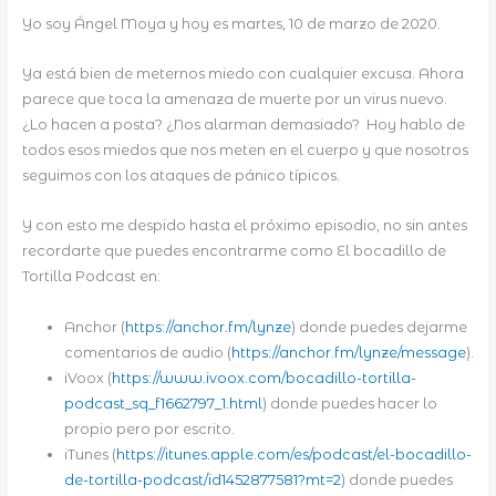
Yo soy Ángel Moya y hoy es martes, 10 de marzo de 2020.
Ya está bien de meternos miedo con cualquier excusa. Ahora
parece que toca la amenaza de muerte por un virus nuevo.
¿Lo hacen a posta? ¿Nos alarman demasiado? Hoy hablo de
todos esos miedos que nos meten en el cuerpo y que nosotros
seguimos con los ataques de pánico típicos.
Y con esto me despido hasta el próximo episodio, no sin antes
recordarte que puedes encontrarme como El bocadillo de
Tortilla Podcast en:
Anchor (
https://anchor.fm/lynze
) donde puedes dejarme
comentarios de audio (
https://anchor.fm/lynze/message
).
iVoox (
https://www.ivoox.com/bocadillo-tortilla-
podcast_sq_f1662797_1.html
) donde puedes hacer lo
propio pero por escrito.
iTunes (
https://itunes.apple.com/es/podcast/el-bocadillo-
de-tortilla-podcast/id1452877581?mt=2
) donde puedes