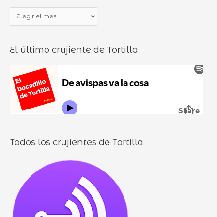
a
b
P
r
o
a
p
c
n
o
a
El último crujiente de Tortilla
d
r
d
u
:
i
r
l
o
l
o
s
Todos los crujientes de Tortilla