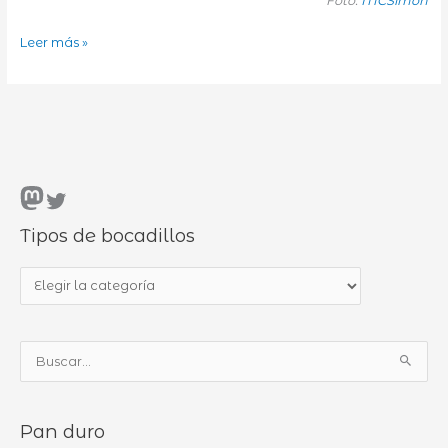
Foto:
MCSimon
Supervivencia
Leer más »
Mastodon
Twitter
Tipos de bocadillos
T
i
p
B
o
u
s
s
d
Pan duro
c
e