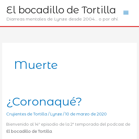
Ir
El bocadillo de Tortilla
Men
al
contenido
Diarreas mentales de Lynze desde 2004... o por ahí.
prin
Muerte
¿Coronaqué?
Crujientes de Tortilla
/
Lynze
/
10 de marzo de 2020
Bienvenido al 14º episodio de la 2ª temporada del podcast de
El bocadillo de Tortilla
.