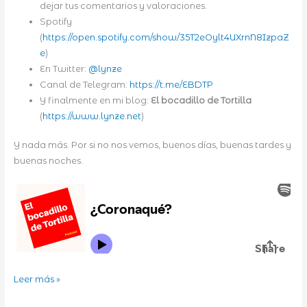
dejar tus comentarios y valoraciones.
Spotify
(
https://open.spotify.com/show/35T2eOylt4UXrnN8IzpaZ
e
)
En Twitter:
@lynze
Canal de Telegram:
https://t.me/EBDTP
Y finalmente en mi blog:
El bocadillo de Tortilla
(
https://www.lynze.net
)
Y nada más. Por si no nos vemos, buenos días, buenas tardes y
buenas noches.
¿Coronaqué?
Leer más »