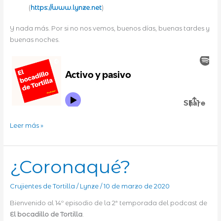
(
https://www.lynze.net
)
Y nada más. Por si no nos vemos, buenos días, buenas tardes y
buenas noches.
Activo
Leer más »
y
pasivo
¿Coronaqué?
Crujientes de Tortilla
/
Lynze
/
10 de marzo de 2020
Bienvenido al 14º episodio de la 2ª temporada del podcast de
El bocadillo de Tortilla
.