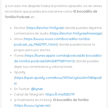
Y con esto me despido hasta el próximo episodio, no sin antes
recordarte que puedes encontrarme como
El bocadillo de
Tortilla Podcast
en:
Anchor (
https://anchor.fm/lynze
) donde puedes dejarme
comentarios de audio (
https://anchor.fm/lynze/message
).
iVoox (
https://www.ivoox.com/bocadillo-tortilla-
podcast_sq_f1662797_1.html
) donde puedes hacer lo
propio pero por escrito.
iTunes (
https://itunes.apple.com/es/podcast/el-bocadillo-
de-tortilla-podcast/id1452877581?mt=2
) donde puedes
dejar tus comentarios y valoraciones.
Spotify
(
https://open.spotify.com/show/35T2eOylt4UXrnN8IzpaZ
e
)
En Twitter:
@lynze
Canal de Telegram:
https://t.me/EBDTP
Y finalmente en mi blog:
El bocadillo de Tortilla
(
https://www.lynze.net
)