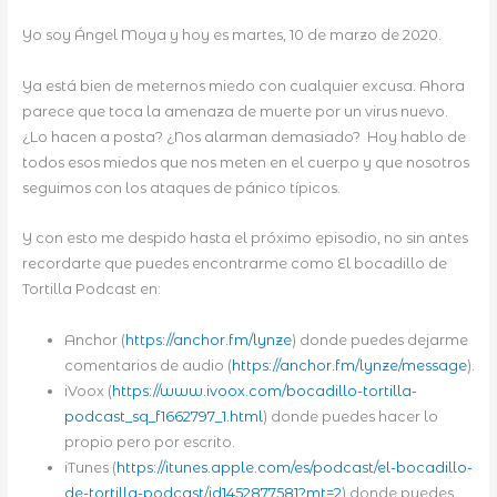
Yo soy Ángel Moya y hoy es martes, 10 de marzo de 2020.
Ya está bien de meternos miedo con cualquier excusa. Ahora
parece que toca la amenaza de muerte por un virus nuevo.
¿Lo hacen a posta? ¿Nos alarman demasiado? Hoy hablo de
todos esos miedos que nos meten en el cuerpo y que nosotros
seguimos con los ataques de pánico típicos.
Y con esto me despido hasta el próximo episodio, no sin antes
recordarte que puedes encontrarme como El bocadillo de
Tortilla Podcast en:
Anchor (
https://anchor.fm/lynze
) donde puedes dejarme
comentarios de audio (
https://anchor.fm/lynze/message
).
iVoox (
https://www.ivoox.com/bocadillo-tortilla-
podcast_sq_f1662797_1.html
) donde puedes hacer lo
propio pero por escrito.
iTunes (
https://itunes.apple.com/es/podcast/el-bocadillo-
de-tortilla-podcast/id1452877581?mt=2
) donde puedes