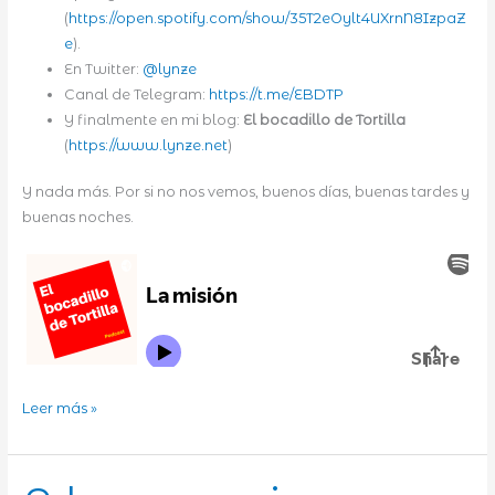
(
https://open.spotify.com/show/35T2eOylt4UXrnN8IzpaZ
e
).
En Twitter:
@lynze
Canal de Telegram:
https://t.me/EBDTP
Y finalmente en mi blog:
El bocadillo de Tortilla
(
https://www.lynze.net
)
Y nada más. Por si no nos vemos, buenos días, buenas tardes y
buenas noches.
La
Leer más »
misión