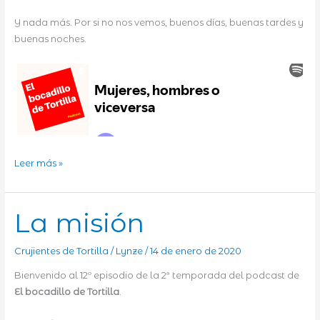
Y nada más. Por si no nos vemos, buenos días, buenas tardes y
buenas noches.
Mujeres,
Leer más »
hombres
o
viceversa
La misión
Crujientes de Tortilla
/
Lynze
/
14 de enero de 2020
Bienvenido al 12º episodio de la 2ª temporada del podcast de
El bocadillo de Tortilla
.