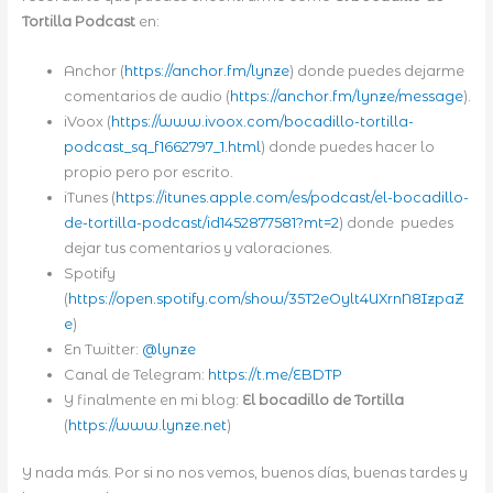
Tortilla Podcast
en:
Anchor (
https://anchor.fm/lynze
) donde puedes dejarme
comentarios de audio (
https://anchor.fm/lynze/message
).
iVoox (
https://www.ivoox.com/bocadillo-tortilla-
podcast_sq_f1662797_1.html
) donde puedes hacer lo
propio pero por escrito.
iTunes (
https://itunes.apple.com/es/podcast/el-bocadillo-
de-tortilla-podcast/id1452877581?mt=2
) donde puedes
dejar tus comentarios y valoraciones.
Spotify
(
https://open.spotify.com/show/35T2eOylt4UXrnN8IzpaZ
e
)
En Twitter:
@lynze
Canal de Telegram:
https://t.me/EBDTP
Y finalmente en mi blog:
El bocadillo de Tortilla
(
https://www.lynze.net
)
Y nada más. Por si no nos vemos, buenos días, buenas tardes y