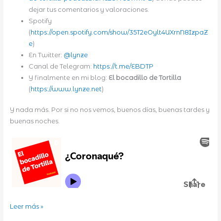
dejar tus comentarios y valoraciones.
Spotify
(
https://open.spotify.com/show/35T2eOylt4UXrnN8IzpaZ
e
)
En Twitter:
@lynze
Canal de Telegram:
https://t.me/EBDTP
Y finalmente en mi blog:
El bocadillo de Tortilla
(
https://www.lynze.net
)
Y nada más. Por si no nos vemos, buenos días, buenas tardes y
buenas noches.
¿Coronaqué?
Leer más »