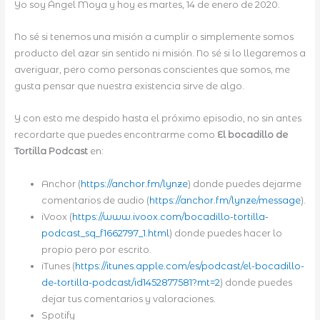
Yo soy Ángel Moya y hoy es martes, 14 de enero de 2020.
No sé si tenemos una misión a cumplir o simplemente somos
producto del azar sin sentido ni misión. No sé si lo llegaremos a
averiguar, pero como personas conscientes que somos, me
gusta pensar que nuestra existencia sirve de algo.
Y con esto me despido hasta el próximo episodio, no sin antes
recordarte que puedes encontrarme como
El bocadillo de
Tortilla Podcast
en:
Anchor (
https://anchor.fm/lynze
) donde puedes dejarme
comentarios de audio (
https://anchor.fm/lynze/message
).
iVoox (
https://www.ivoox.com/bocadillo-tortilla-
podcast_sq_f1662797_1.html
) donde puedes hacer lo
propio pero por escrito.
iTunes (
https://itunes.apple.com/es/podcast/el-bocadillo-
de-tortilla-podcast/id1452877581?mt=2
) donde puedes
dejar tus comentarios y valoraciones.
Spotify