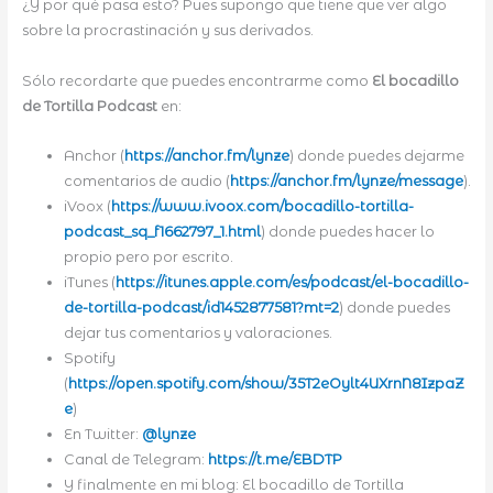
¿Y por qué pasa esto? Pues supongo que tiene que ver algo
sobre la procrastinación y sus derivados.
Sólo recordarte que puedes encontrarme como
El bocadillo
de Tortilla Podcast
en:
Anchor (
https://anchor.fm/lynze
) donde puedes dejarme
comentarios de audio (
https://anchor.fm/lynze/message
).
iVoox (
https://www.ivoox.com/bocadillo-tortilla-
podcast_sq_f1662797_1.html
) donde puedes hacer lo
propio pero por escrito.
iTunes (
https://itunes.apple.com/es/podcast/el-bocadillo-
de-tortilla-podcast/id1452877581?mt=2
) donde puedes
dejar tus comentarios y valoraciones.
Spotify
(
https://open.spotify.com/show/35T2eOylt4UXrnN8IzpaZ
e
)
En Twitter:
@lynze
Canal de Telegram:
https://t.me/EBDTP
Y finalmente en mi blog: El bocadillo de Tortilla