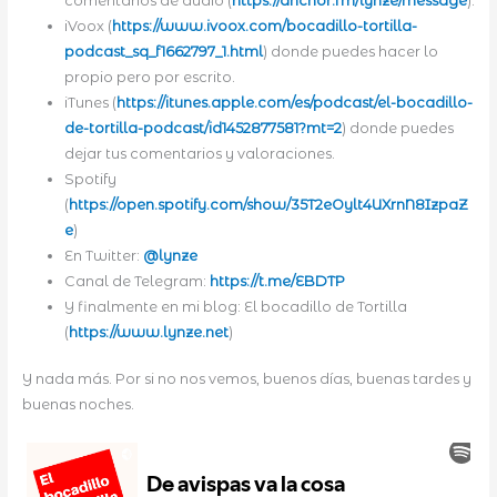
comentarios de audio (
https://anchor.fm/lynze/message
).
iVoox (
https://www.ivoox.com/bocadillo-tortilla-
podcast_sq_f1662797_1.html
) donde puedes hacer lo
propio pero por escrito.
iTunes (
https://itunes.apple.com/es/podcast/el-bocadillo-
de-tortilla-podcast/id1452877581?mt=2
) donde puedes
dejar tus comentarios y valoraciones.
Spotify
(
https://open.spotify.com/show/35T2eOylt4UXrnN8IzpaZ
e
)
En Twitter:
@lynze
Canal de Telegram:
https://t.me/EBDTP
Y finalmente en mi blog: El bocadillo de Tortilla
(
https://www.lynze.net
)
Y nada más. Por si no nos vemos, buenos días, buenas tardes y
buenas noches.