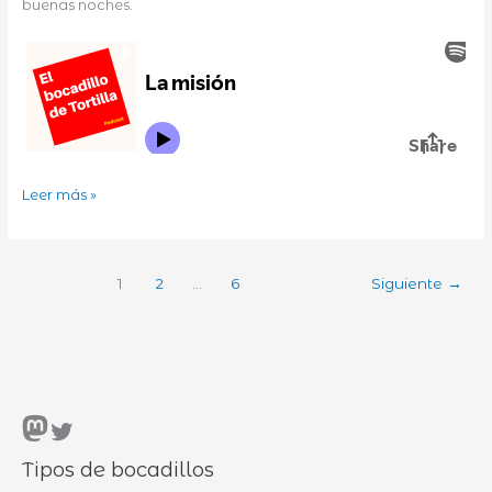
buenas noches.
A
Leer más »
la
cama
sin
1
2
…
6
Siguiente
→
cenar
Mastodon
Twitter
Tipos de bocadillos