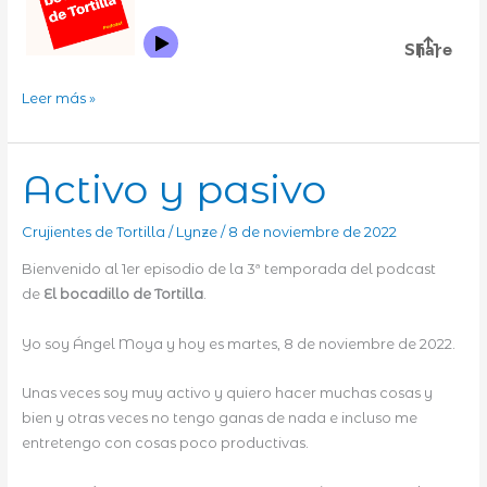
De
Leer más »
avispas
va
la
Activo y pasivo
cosa
Crujientes de Tortilla
/
Lynze
/
8 de noviembre de 2022
Bienvenido al 1er episodio de la 3ª temporada del podcast
de
El bocadillo de Tortilla
.
Yo soy Ángel Moya y hoy es martes, 8 de noviembre de 2022.
Unas veces soy muy activo y quiero hacer muchas cosas y
bien y otras veces no tengo ganas de nada e incluso me
entretengo con cosas poco productivas.