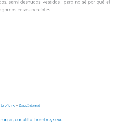
as, semi desnudas, vestidas… pero no sé por qué el
agamos cosas increíbles.
la oficina
–
ZappInternet
, mujer, canalillo, hombre, sexo