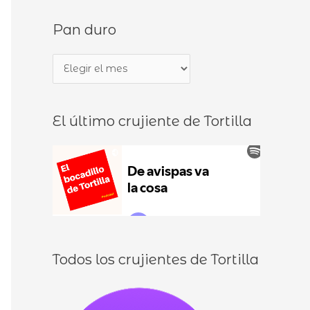
s
d
Pan duro
c
e
a
b
P
r
o
a
p
c
n
o
a
El último crujiente de Tortilla
d
r
d
u
:
i
r
l
o
l
o
s
Todos los crujientes de Tortilla