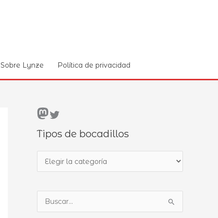
Sobre Lynze
Política de privacidad
Mastodon
Twitter
Tipos de bocadillos
T
i
p
B
o
u
s