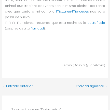
raros, aquí también iría bien aquello de "el hombre es el único
animal que tropieza dos veces con la misma piedra", por tanto
creo que tanto a mí como a
McLaren-Mercedes
nos va a
pasar de nuevo.
Â Â Â Por cierto, recuerda que esta noche es la
castañada
(los previos a la
Navidad
).
Serbio (Bosnia, Yugoslavia)
←
Entrada anterior
Entrada siguiente
→
2 comentarios en “Dobro jutro”