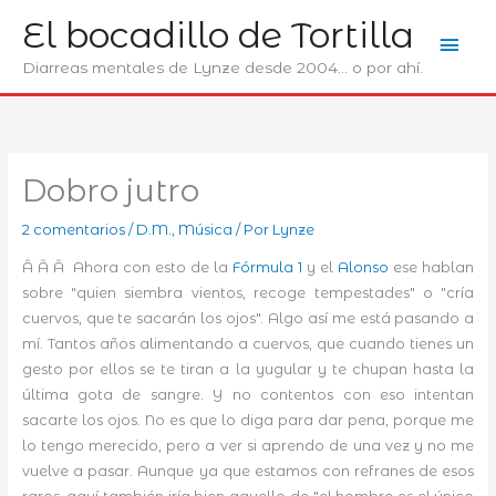
Ir
El bocadillo de Tortilla
Men
al
contenido
Diarreas mentales de Lynze desde 2004... o por ahí.
prin
Dobro jutro
2 comentarios
/
D.M.
,
Música
/ Por
Lynze
Â Â Â Ahora con esto de la
Fórmula 1
y el
Alonso
ese hablan
sobre "quien siembra vientos, recoge tempestades" o "cría
cuervos, que te sacarán los ojos". Algo así me está pasando a
mí. Tantos años alimentando a cuervos, que cuando tienes un
gesto por ellos se te tiran a la yugular y te chupan hasta la
última gota de sangre. Y no contentos con eso intentan
sacarte los ojos. No es que lo diga para dar pena, porque me
lo tengo merecido, pero a ver si aprendo de una vez y no me
vuelve a pasar. Aunque ya que estamos con refranes de esos