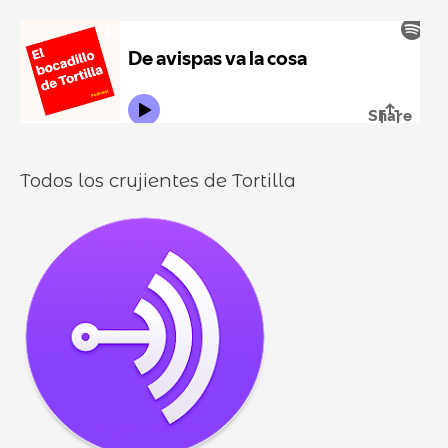
u
:
i
r
l
o
l
o
s
Todos los crujientes de Tortilla