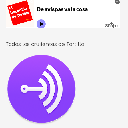
r
l
o
l
o
s
Todos los crujientes de Tortilla