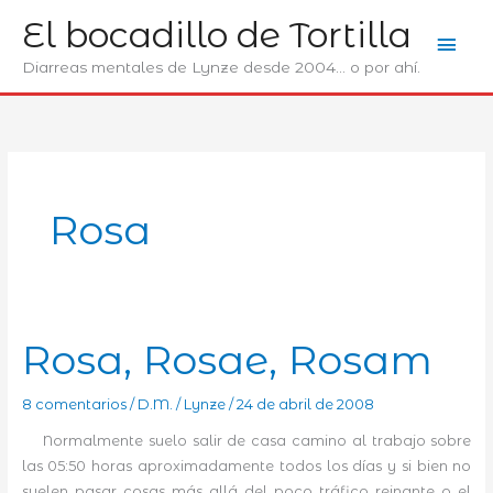
Ir
El bocadillo de Tortilla
Men
al
contenido
Diarreas mentales de Lynze desde 2004... o por ahí.
prin
Rosa
Rosa, Rosae, Rosam
8 comentarios
/
D.M.
/
Lynze
/
24 de abril de 2008
Normalmente suelo salir de casa camino al trabajo sobre
las 05:50 horas aproximadamente todos los días y si bien no
suelen pasar cosas más allá del poco tráfico reinante o el