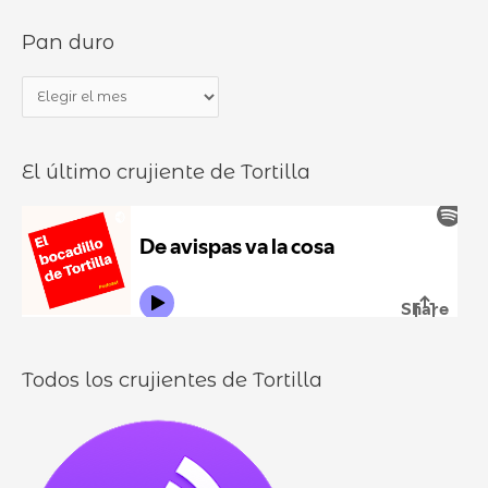
s
d
Pan duro
c
e
a
b
P
r
o
a
p
c
n
o
a
El último crujiente de Tortilla
d
r
d
u
:
i
r
l
o
l
o
s
Todos los crujientes de Tortilla