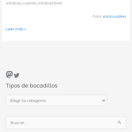
estabas cuando estabas bien.
Foto:
sonicwalker
Que
Leer más »
bien
se
está,
cuando
se
está
Mastodon
Twitter
bien
Tipos de bocadillos
T
i
p
B
o
u
s