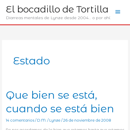
Ir
El bocadillo de Tortilla
Men
al
contenido
Diarreas mentales de Lynze desde 2004... o por ahí.
prin
Estado
Que bien se está,
cuando se está bien
14 comentarios
/
D.M.
/
Lynze
/
26 de noviembre de 2008
No nos acordamos de lo bien que estamos hasta que estamos