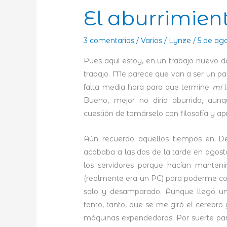
El aburrimien
3 comentarios
/
Varios
/
Lynze
/
5 de ag
Pues aquí estoy, en un trabajo nuevo
trabajo. Me parece que van a ser un pa
falta media hora para que termine
mi
l
Bueno, mejor no diría aburrido, aunq
cuestión de tomárselo con filosofía y a
Aún recuerdo aquellos tiempos en De
acababa a las dos de la tarde en agos
los servidores porque hacían manteni
(realmente era un PC) para poderme co
solo y desamparado. Aunque llegó un
tanto, tanto, que se me giró el cerebr
máquinas expendedoras. Por suerte par