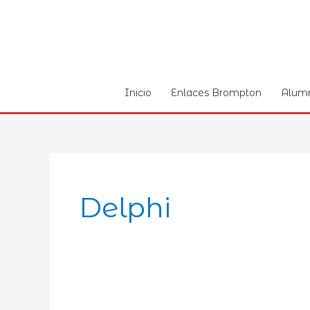
Ir
al
contenido
Inicio
Enlaces Brompton
Alum
Delphi