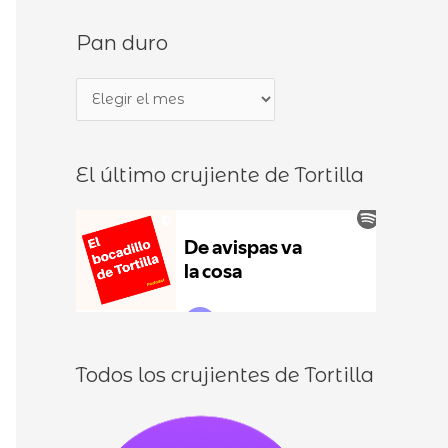
s
d
Pan duro
c
e
a
b
P
r
o
a
p
c
n
o
a
El último crujiente de Tortilla
d
r
d
u
:
i
r
l
o
l
o
s
Todos los crujientes de Tortilla