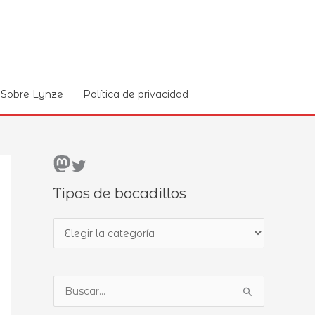
Sobre Lynze
Política de privacidad
Mastodon
Twitter
Tipos de bocadillos
T
i
p
B
o
u
s