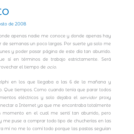
to
osto de 2008
 donde apenas nadie me conoce y donde apenas hay
r de semanas un poco largas. Por suerte ya solo me
unes y poder pasar página de este día tan aburrido.
ue sí en términos de trabajo estrictamente. Será
provechar el tiempo de
ocio
.
lphi en los que llegaba a las 6 de la mañana y
to. Que tiempos. Como cuando tenía que parar todos
mientos eléctricos y solo dejaba el
servidor
proxy
nectar a Internet ya que me encontraba totalmente
 momento en el cual me sentí tan aburrido, pero
o y me puse a comprar todo tipo de chucherías en las
a mí no me lo comí todo porque las pastas seguían