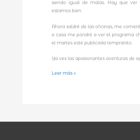
siendo igual de malas. Hay que ver 
estamos bien.
Ahora saldré de las oficinas, me comer
a casa me pondré a ver el programa cho
el martes esté publicada tempranito.
Ya ves las apasionantes aventuras de a
El
Leer más »
aburrimiento