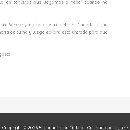
la de tonterías que llegamos a hacer cuando no
é mi
bocata
y me iré a casa en el tren. Cuando llegue
rra de turno y luego editaré esta entrada para que
gosto.
Copyright © 2026
El bocadillo de Tortilla
| Cocinado por Lynze