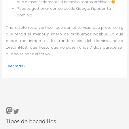
que pensar seriamente si necesito tantos archivos.
Puedes gestionar correo desde Google Apps en tu
dominio.
Ahora solo resta verificar que dan el servicio que presumen y
que tenga el menor número de problemas posible. Lo que
ahora me intriga es la transferencia del dominio hacia
DreamHost, que hasta que no pasen unos 7 días parece ser
que no se hace efectivo.
Cambio
Leer más »
de
dominio
Mastodon
Twitter
Tipos de bocadillos