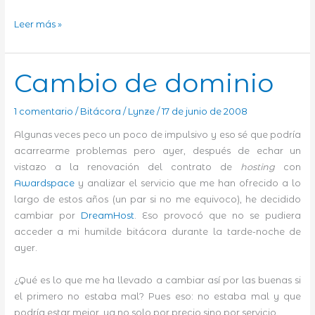
Formas
Leer más »
de
ver
el
Cambio de dominio
mundo
1 comentario
/
Bitácora
/
Lynze
/
17 de junio de 2008
Algunas veces peco un poco de impulsivo y eso sé que podría
acarrearme problemas pero ayer, después de echar un
vistazo a la renovación del contrato de
hosting
con
Awardspace
y analizar el servicio que me han ofrecido a lo
largo de estos años (un par si no me equivoco), he decidido
cambiar por
DreamHost
. Eso provocó que no se pudiera
acceder a mi humilde bitácora durante la tarde-noche de
ayer.
¿Qué es lo que me ha llevado a cambiar así por las buenas si
el primero no estaba mal? Pues eso: no estaba mal y que
podría estar mejor, ya no solo por precio sino por servicio.