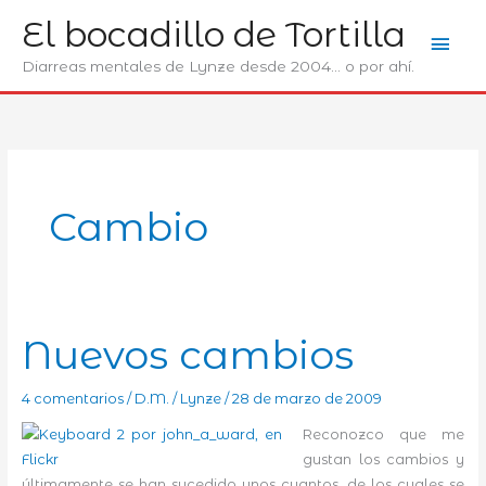
Ir
El bocadillo de Tortilla
Men
al
contenido
Diarreas mentales de Lynze desde 2004... o por ahí.
prin
Cambio
Nuevos cambios
4 comentarios
/
D.M.
/
Lynze
/
28 de marzo de 2009
Reconozco que me
gustan los cambios y
últimamente se han sucedido unos cuantos, de los cuales se