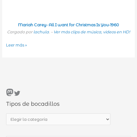
Mariah Carey- All I want for Christmas Is You-1960
Cargado por
lachula
. –
Ver más clips de música, videos en HD!
Navidades
Leer más »
otra
vez
Mastodon
Twitter
Tipos de bocadillos
T
i
p