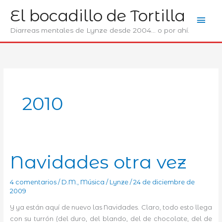
Ir
El bocadillo de Tortilla
Men
al
contenido
Diarreas mentales de Lynze desde 2004... o por ahí.
prin
2010
Navidades otra vez
4 comentarios
/
D.M.
,
Música
/
Lynze
/
24 de diciembre de
2009
Y ya están aquí de nuevo las Navidades. Claro, todo esto llega
con su turrón (del duro, del blando, del de chocolate, del de