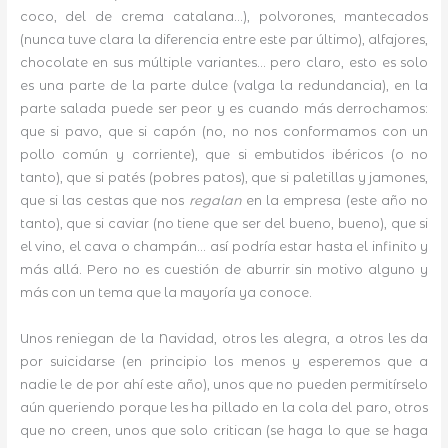
coco, del de crema catalana…), polvorones, mantecados
(nunca tuve clara la diferencia entre este par último), alfajores,
chocolate en sus múltiple variantes… pero claro, esto es solo
es una parte de la parte dulce (valga la redundancia), en la
parte salada puede ser peor y es cuando más derrochamos:
que si pavo, que si capón (no, no nos conformamos con un
pollo común y corriente), que si embutidos ibéricos (o no
tanto), que si patés (pobres patos), que si paletillas y jamones,
que si las cestas que nos
regalan
en la empresa (este año no
tanto), que si caviar (no tiene que ser del bueno, bueno), que si
el vino, el cava o champán… así podría estar hasta el infinito y
más allá. Pero no es cuestión de aburrir sin motivo alguno y
más con un tema que la mayoría ya conoce.
Unos reniegan de la Navidad, otros les alegra, a otros les da
por suicidarse (en principio los menos y esperemos que a
nadie le de por ahí este año), unos que no pueden permitírselo
aún queriendo porque les ha pillado en la cola del paro, otros
que no creen, unos que solo critican (se haga lo que se haga