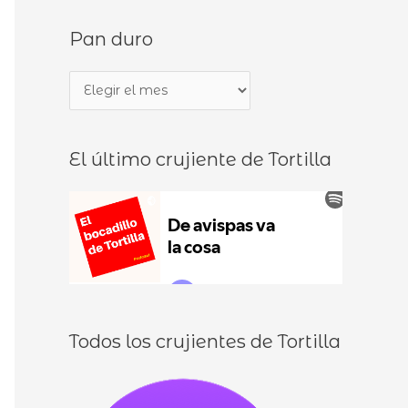
s
d
Pan duro
c
e
a
b
P
r
o
a
p
c
n
o
a
El último crujiente de Tortilla
d
r
d
u
:
i
r
l
o
l
o
s
Todos los crujientes de Tortilla