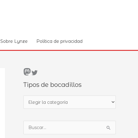
Sobre Lynze
Política de privacidad
Mastodon
Twitter
Tipos de bocadillos
T
i
p
B
o
u
s