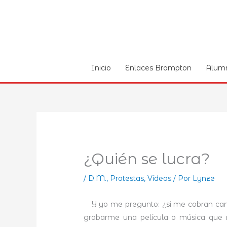
Ir
al
contenido
Inicio
Enlaces Brompton
Alum
¿Quién se lucra?
/
D.M.
,
Protestas
,
Ví­deos
/ Por
Lynze
Y yo me pregunto: ¿si me cobran cano
grabarme una película o música que 