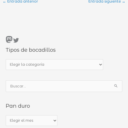
←
Entrada anterior
Entrada siguiente
→
Mastodon
Twitter
Tipos de bocadillos
T
i
p
B
o
u
s
s
d
Pan duro
c
e
a
b
P
r
o
a
p
c