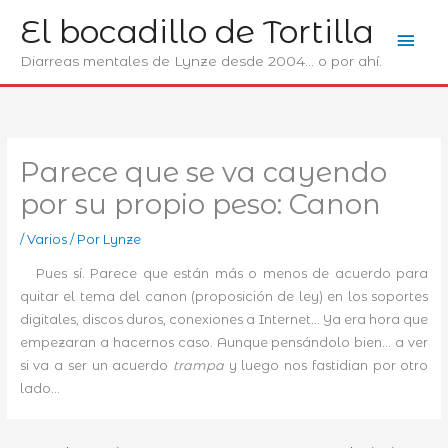
Ir
El bocadillo de Tortilla
Men
al
contenido
Diarreas mentales de Lynze desde 2004... o por ahí.
prin
Parece que se va cayendo
por su propio peso: Canon
/
Varios
/ Por
Lynze
Pues sí. Parece que están más o menos de acuerdo para
quitar el tema del canon (proposición de ley) en los soportes
digitales, discos duros, conexiones a Internet… Ya era hora que
empezaran a hacernos caso. Aunque pensándolo bien… a ver
si va a ser un acuerdo
trampa
y luego nos fastidian por otro
lado…