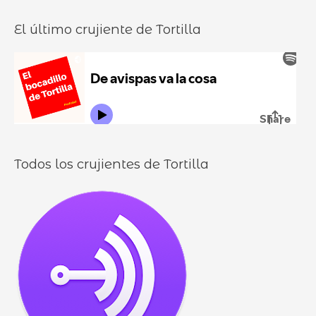
n
o
a
El último crujiente de Tortilla
d
r
d
u
:
i
r
l
o
l
o
s
Todos los crujientes de Tortilla