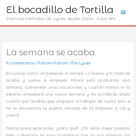
Ir
El bocadillo de Tortilla
Men
al
contenido
Diarreas mentales de Lynze desde 2004... o por ahí.
prin
La semana se acaba
11 comentarios
/
Putrum-Putrum
/ Por
Lynze
Es curioso como va pasando el tiempo. Lo bueno y lo malo se
acaba y vuelve a empezar. Ahora está acabando una
semana, comienzan unas vacaciones y cuando menos te lo
esperes empezará una nueva semana y no te habrás dado
cuenta que tendrás que empezar a trabajar de nuevo (eso si
no te encuentras la puerta cerrada de la empresa a cal y
canto).
Tantas preocupaciones, ¿para qué? ¿No sería mejor pasarlo
bien y divertirte en esos momentos que no nos aprietan los