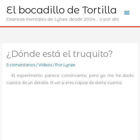
Ir
El bocadillo de Tortilla
Men
al
contenido
Diarreas mentales de Lynze desde 2004... o por ahí.
prin
¿Dónde está el truquito?
5 comentarios
/
Ví­deos
/ Por
Lynze
El experimento parece convincente, pero yo me he dado
cuenta de un detalle. A ver si eres capaz de darte cuenta.