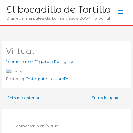
Ir
El bocadillo de Tortilla
Men
al
contenido
Diarreas mentales de Lynze desde 2004... o por ahí.
prin
Virtual
1 comentario
/
Miguitas
/ Por
Lynze
Posted by
Instagrate to WordPress
←
Entrada anterior
Entrada siguiente
→
1 comentario en “Virtual”