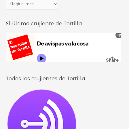
P
r
o
a
p
c
n
o
a
El último crujiente de Tortilla
d
r
d
u
:
i
r
l
o
l
o
s
Todos los crujientes de Tortilla