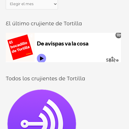
P
r
o
a
p
c
n
o
a
El último crujiente de Tortilla
d
r
d
u
:
i
r
l
o
l
o
s
Todos los crujientes de Tortilla