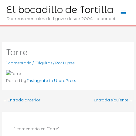
Ir
El bocadillo de Tortilla
Men
al
contenido
Diarreas mentales de Lynze desde 2004... o por ahí.
prin
Torre
1 comentario
/
Miguitas
/ Por
Lynze
Posted by
Instagrate to WordPress
←
Entrada anterior
Entrada siguiente
→
1 comentario en “Torre”