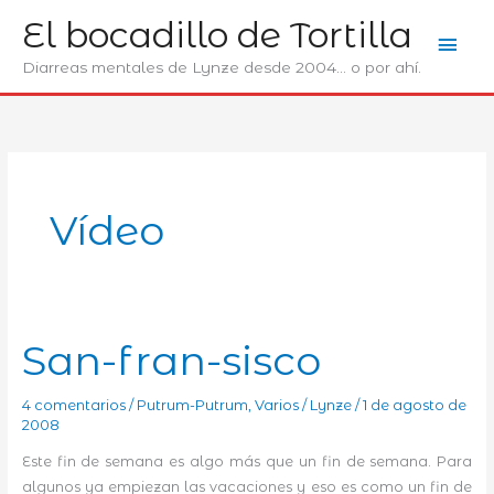
Ir
El bocadillo de Tortilla
Men
al
contenido
Diarreas mentales de Lynze desde 2004... o por ahí.
prin
Ví­deo
San-fran-sisco
4 comentarios
/
Putrum-Putrum
,
Varios
/
Lynze
/
1 de agosto de
2008
Este fin de semana es algo más que un fin de semana. Para
algunos ya empiezan las vacaciones y eso es como un fin de