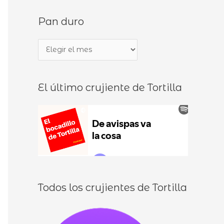
s
d
Pan duro
c
e
a
b
P
r
o
a
p
c
n
o
a
El último crujiente de Tortilla
d
r
d
u
:
i
r
l
o
l
o
s
Todos los crujientes de Tortilla