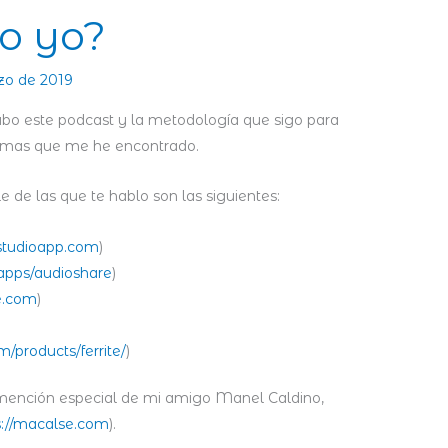
o yo?
zo de 2019
abo este podcast y la metodología que sigo para
lemas que me he encontrado.
 de las que te hablo son las siguientes:
kstudioapp.com
)
/apps/audioshare
)
e.com
)
m/products/ferrite/
)
 mención especial de mi amigo Manel Caldino,
s://macalse.com
).