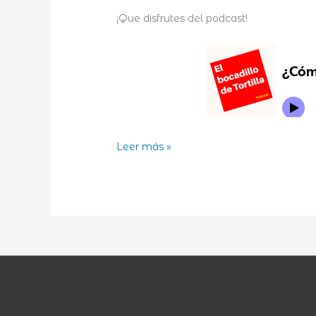
¡Que disfrutes del podcast!
¿Cómo
Leer más »
lo
hago
yo?