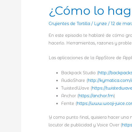
¿Cómo lo hag
Crujientes de Tortilla
/
Lynze
/
12 de mar
En este episodio te hablaré de cómo gr
hacerlo. Herramientas, razones y prob
Las aplicaciones de la AppStore de Apple
Backpack Studio (
http://backpac
AudioShare (
http://kymatica.com
TwistedWave (
https://twistedwav
Anchor (
https://anchor.fm
)
Ferrite (
https://www.wooji-juice.co
Y como punto final, quisiera hacer una
locutor de publicidad y Voice Over (
http