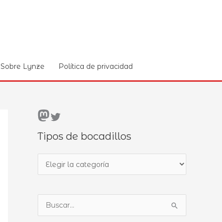
Sobre Lynze
Política de privacidad
Mastodon
Twitter
Tipos de bocadillos
T
i
p
B
o
u
s