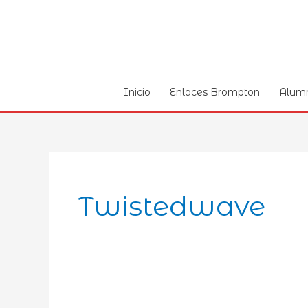
Ir
al
contenido
Inicio
Enlaces Brompton
Alum
Twistedwave