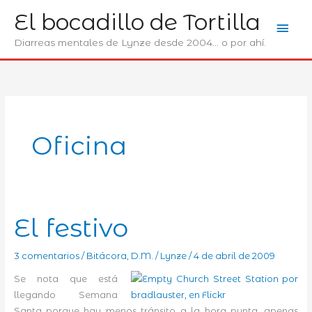
Ir
El bocadillo de Tortilla
Men
al
contenido
Diarreas mentales de Lynze desde 2004... o por ahí.
prin
Oficina
El festivo
3 comentarios
/
Bitácora
,
D.M.
/
Lynze
/
4 de abril de 2009
Se nota que está
llegando Semana
Santa porque hay menos tránsito a la hora punta, apenas