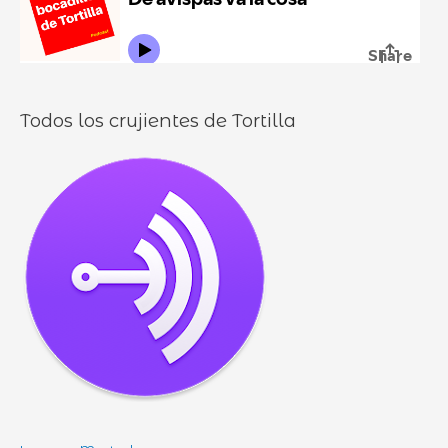
o
l
o
s
Todos los crujientes de Tortilla