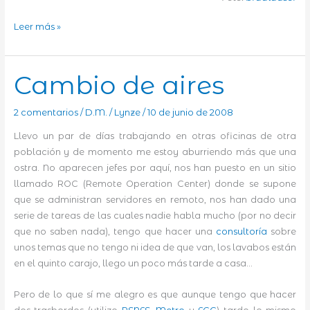
El
Leer más »
festivo
Cambio de aires
2 comentarios
/
D.M.
/
Lynze
/
10 de junio de 2008
Llevo un par de días trabajando en otras oficinas de otra
población y de momento me estoy aburriendo más que una
ostra. No aparecen jefes por aquí, nos han puesto en un sitio
llamado ROC (Remote Operation Center) donde se supone
que se administran servidores en remoto, nos han dado una
serie de tareas de las cuales nadie habla mucho (por no decir
que no saben nada), tengo que hacer una
consultoría
sobre
unos temas que no tengo ni idea de que van, los lavabos están
en el quinto carajo, llego un poco más tarde a casa…
Pero de lo que sí me alegro es que aunque tengo que hacer