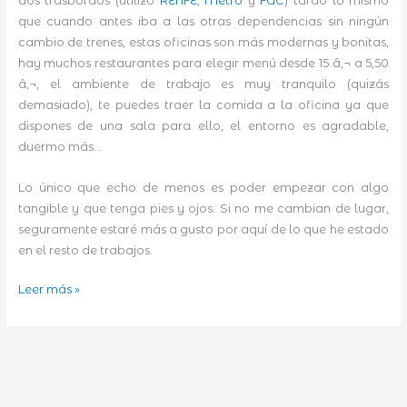
dos trasbordos (utilizo
RENFE
,
Metro
y
FGC
) tardo lo mismo
que cuando antes iba a las otras dependencias sin ningún
cambio de trenes, estas oficinas son más modernas y bonitas,
hay muchos restaurantes para elegir menú desde 15 â‚¬ a 5,50
â‚¬, el ambiente de trabajo es muy tranquilo (quizás
demasiado), te puedes traer la comida a la oficina ya que
dispones de una sala para ello, el entorno es agradable,
duermo más…
Lo único que echo de menos es poder empezar con algo
tangible y que tenga pies y ojos. Si no me cambian de lugar,
seguramente estaré más a gusto por aquí de lo que he estado
en el resto de trabajos.
Cambio
Leer más »
de
aires