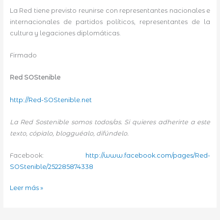
La Red tiene previsto reunirse con representantes nacionales e
internacionales de partidos políticos, representantes de la
cultura y legaciones diplomáticas.
Firmado
Red SOStenible
http://Red-SOStenible.net
La Red Sostenible somos todos/as. Si quieres adherirte a este
texto, cópialo, blogguéalo, difúndelo.
Facebook:
http://www.facebook.com/pages/Red-
SOStenible/252285874338
Red
Leer más »
SOStenible