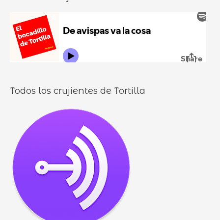
u
:
i
r
l
o
l
o
s
Todos los crujientes de Tortilla