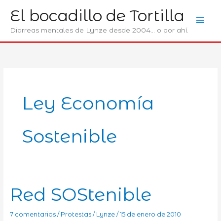
Ir
El bocadillo de Tortilla
Men
al
contenido
Diarreas mentales de Lynze desde 2004... o por ahí.
prin
Ley Economí­a
Sostenible
Red SOStenible
7 comentarios
/
Protestas
/
Lynze
/
15 de enero de 2010