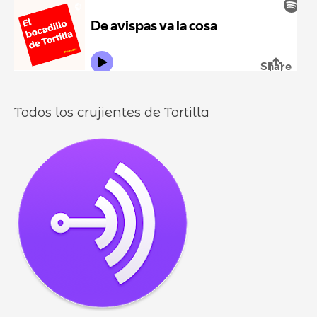
r
l
o
l
o
s
Todos los crujientes de Tortilla