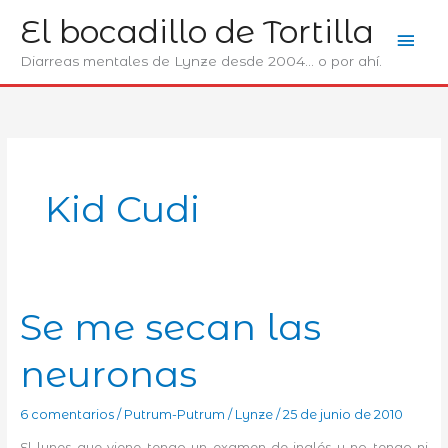
Ir
El bocadillo de Tortilla
Men
al
contenido
Diarreas mentales de Lynze desde 2004... o por ahí.
prin
Kid Cudi
Se me secan las
neuronas
6 comentarios
/
Putrum-Putrum
/
Lynze
/
25 de junio de 2010
El lunes que viene tengo un examen de inglés y no tengo ni