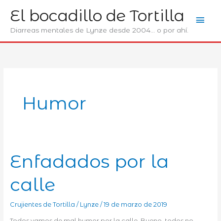
Ir
El bocadillo de Tortilla
Men
al
contenido
Diarreas mentales de Lynze desde 2004... o por ahí.
prin
Humor
Enfadados por la
calle
Crujientes de Tortilla
/
Lynze
/
19 de marzo de 2019
Todos vamos de mal humor por la calle. Bueno, todos no.