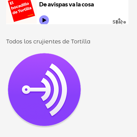
o
l
o
s
Todos los crujientes de Tortilla