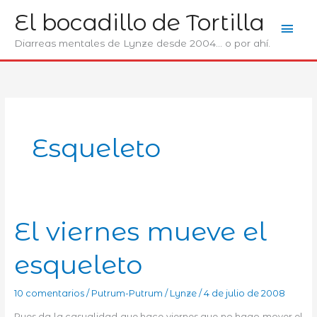
Ir
El bocadillo de Tortilla
Men
al
contenido
Diarreas mentales de Lynze desde 2004... o por ahí.
prin
Esqueleto
El viernes mueve el
esqueleto
10 comentarios
/
Putrum-Putrum
/
Lynze
/
4 de julio de 2008
Pues da la casualidad que hace viernes que no hago mover el