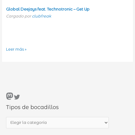
Global Deejays feat. Technotronic – Get Up
Cargado por
clubfreak
El
Leer más »
viernes
mueve
el
esqueleto
Mastodon
Twitter
Tipos de bocadillos
T
i