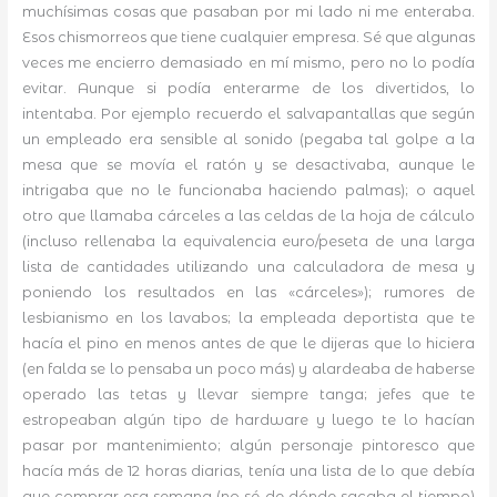
muchísimas cosas que pasaban por mi lado ni me enteraba.
Esos chismorreos que tiene cualquier empresa. Sé que algunas
veces me encierro demasiado en mí mismo, pero no lo podía
evitar. Aunque si podía enterarme de los divertidos, lo
intentaba. Por ejemplo recuerdo el salvapantallas que según
un empleado era sensible al sonido (pegaba tal golpe a la
mesa que se movía el ratón y se desactivaba, aunque le
intrigaba que no le funcionaba haciendo palmas); o aquel
otro que llamaba cárceles a las celdas de la hoja de cálculo
(incluso rellenaba la equivalencia euro/peseta de una larga
lista de cantidades utilizando una calculadora de mesa y
poniendo los resultados en las «cárceles»); rumores de
lesbianismo en los lavabos; la empleada deportista que te
hacía el pino en menos antes de que le dijeras que lo hiciera
(en falda se lo pensaba un poco más) y alardeaba de haberse
operado las tetas y llevar siempre tanga; jefes que te
estropeaban algún tipo de hardware y luego te lo hacían
pasar por mantenimiento; algún personaje pintoresco que
hacía más de 12 horas diarias, tenía una lista de lo que debía
que comprar esa semana (no sé de dónde sacaba el tiempo)