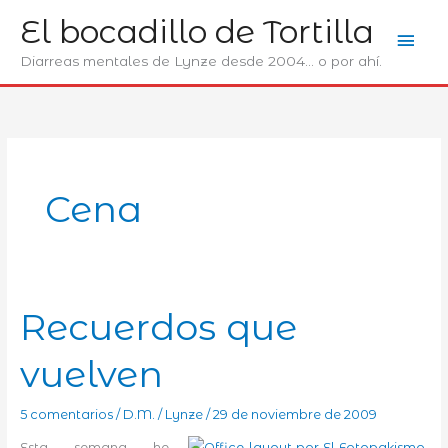
Ir
El bocadillo de Tortilla
Men
al
contenido
Diarreas mentales de Lynze desde 2004... o por ahí.
prin
Cena
Recuerdos que
vuelven
5 comentarios
/
D.M.
/
Lynze
/
29 de noviembre de 2009
Esta semana he