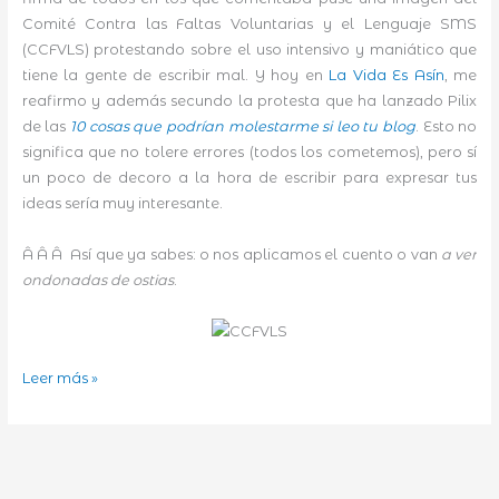
Comité Contra las Faltas Voluntarias y el Lenguaje SMS
(CCFVLS) protestando sobre el uso intensivo y maniático que
tiene la gente de escribir mal. Y hoy en
La Vida Es Asín
, me
reafirmo y además secundo la protesta que ha lanzado Pilix
de las
10 cosas que podrían molestarme si leo tu blog
. Esto no
significa que no tolere errores (todos los cometemos), pero sí
un poco de decoro a la hora de escribir para expresar tus
ideas sería muy interesante.
Â Â Â Así que ya sabes: o nos aplicamos el cuento o van
a ver
ondonadas de ostias
.
Toma
Leer más »
nota