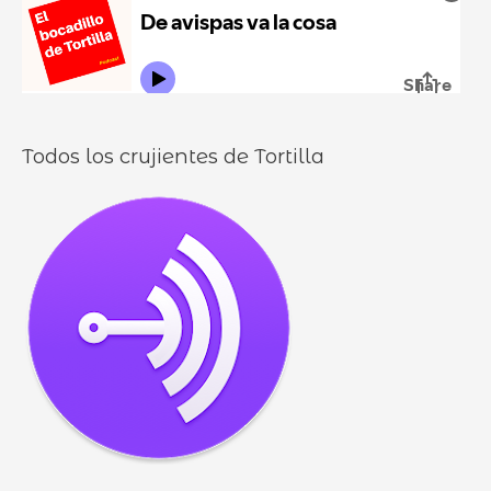
r
l
o
l
o
s
Todos los crujientes de Tortilla