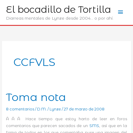
Ir
El bocadillo de Tortilla
Men
al
contenido
Diarreas mentales de Lynze desde 2004... o por ahí.
prin
CCFVLS
Toma nota
8 comentarios
/
D.M.
/
Lynze
/
27 de marzo de 2008
Â Â Â Hace tiempo que estoy harto de leer en foros
comentarios que parecen sacados de un
SMS
, así que en la
firma de todos en los que comentaba puse una imagen del