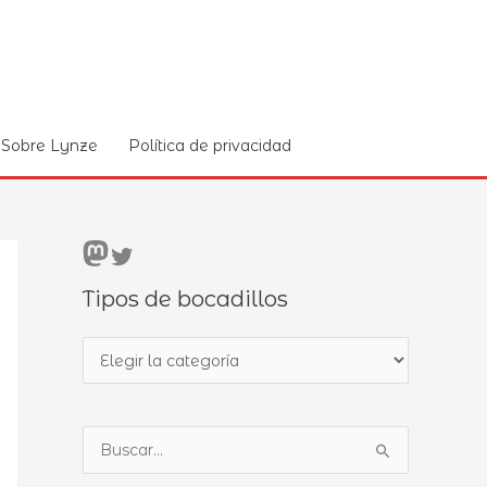
Sobre Lynze
Política de privacidad
Mastodon
Twitter
Tipos de bocadillos
T
i
p
B
o
u
s