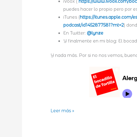
iVoox (
https://www.ivoox.com/boca
puedes hacer lo propio pero por es
iTunes (
https://itunes.apple.com/es
podcast/id1452877581?mt=2
) don
En Twitter:
@lynze
Y finalmente en mi blog: El bocadil
Y nada más. Por si no nos vemos, bueno
Alergia
Leer más »