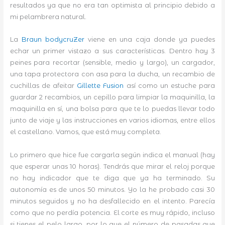
resultados ya que no era tan optimista al principio debido a
mi pelambrera natural.
La
Braun bodycruZer
viene en una caja donde ya puedes
echar un primer vistazo a sus características. Dentro hay 3
peines para recortar (sensible, medio y largo), un cargador,
una tapa protectora con asa para la ducha, un recambio de
cuchillas de afeitar
Gillette Fusion
así como un estuche para
guardar 2 recambios, un cepillo para limpiar la maquinilla, la
maquinilla en sí, una bolsa para que te lo puedas llevar todo
junto de viaje y las instrucciones en varios idiomas, entre ellos
el castellano. Vamos, que está muy completa.
Lo primero que hice fue cargarla según indica el manual (hay
que esperar unas 10 horas). Tendrás que mirar el reloj porque
no hay indicador que te diga que ya ha terminado. Su
autonomía es de unos 50 minutos. Yo la he probado casi 30
minutos seguidos y no ha desfallecido en el intento. Parecía
como que no perdía potencia. El corte es muy rápido, incluso
si tienes el pelo largo, por lo que el número de pasadas que