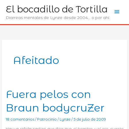
Ir
El bocadillo de Tortilla
Men
al
contenido
Diarreas mentales de Lynze desde 2004... o por ahí.
prin
Afeitado
Fuera pelos con
Braun bodycruZer
18 comentarios
/
Patrocinio
/
Lynze
/
5 de julio de 2009
Hay un refrán castizo que dice que
el hombre y el oso, cuanto