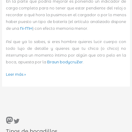
En la parte que podría mejorar es poniendo un indicador de
carga completa para no tener que estar pendiente del reloj o
recordar a qué hora la pusimos en el cargador o por lo menos
haber puesto un tipo de batería (el artículo analizado dispone
de una
Ni-MH
) con efecto memoria menor.
Así que ya lo sabes, si eres hombre quieres lucir cuerpo con
todo lujo de detalle y quieres que tu chica (o chico) no
interrumpa un momento íntimo por algún que otro pelo en la
boca, apuesta por la
Braun bodycruZer
.
Fuera
Leer más »
pelos
con
Braun
bodycruZer
Mastodon
Twitter
Tipos de bocadillos