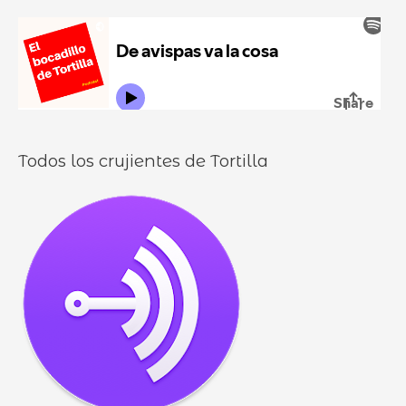
u
:
i
r
l
o
l
o
s
Todos los crujientes de Tortilla