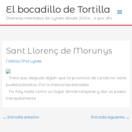
Ir
El bocadillo de Tortilla
Men
al
contenido
Diarreas mentales de Lynze desde 2004... o por ahí.
prin
Sant Llorenç de Morunys
/
Varios
/ Por
Lynze
Para que después digan que la provincia de Lérida no tiene
pueblos bonitos. Por lo menos las entradas.
No hay nada como un lugar donde relajarse y dar un paseo
tranquilamente.
←
Entrada anterior
Entrada siguiente
→