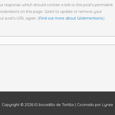
r response which should contain a link to this post's permalink
moderation) on this page. Want to update or remove your
ur post's URL again. (
Find out more about Webmentions.
)
Copyright © 2026
El bocadillo de Tortilla
| Cocinado por Lynze