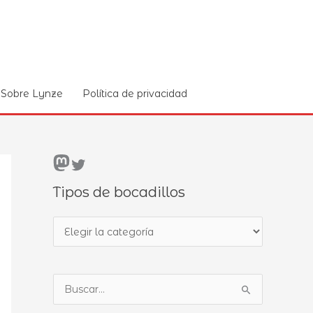
Sobre Lynze
Política de privacidad
Mastodon
Twitter
Tipos de bocadillos
T
i
p
B
o
u
s