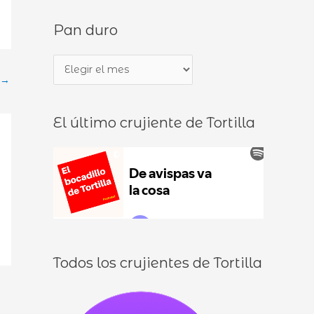
s
d
Pan duro
c
e
a
b
P
r
o
→
a
p
c
n
o
a
El último crujiente de Tortilla
d
r
d
u
:
i
r
l
o
l
o
s
Todos los crujientes de Tortilla