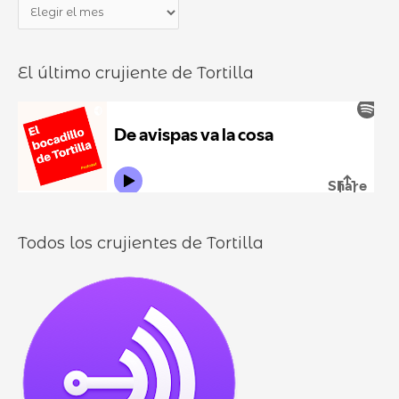
P
r
o
a
p
c
n
o
a
El último crujiente de Tortilla
d
r
d
u
:
i
r
l
o
l
o
s
Todos los crujientes de Tortilla