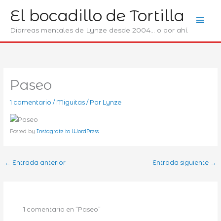
Ir
El bocadillo de Tortilla
Men
al
contenido
Diarreas mentales de Lynze desde 2004... o por ahí.
prin
Paseo
1 comentario
/
Miguitas
/ Por
Lynze
Posted by
Instagrate to WordPress
←
Entrada anterior
Entrada siguiente
→
1 comentario en “Paseo”