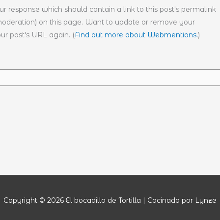
r response which should contain a link to this post's permalink
moderation) on this page. Want to update or remove your
ur post's URL again. (
Find out more about Webmentions.
)
Copyright © 2026
El bocadillo de Tortilla
| Cocinado por Lynze