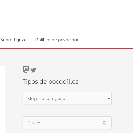
Sobre Lynze
Política de privacidad
Mastodon
Twitter
Tipos de bocadillos
T
i
p
B
o
u
s