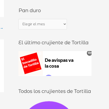
s
d
Pan duro
c
e
a
b
P
r
o
→
a
p
c
n
o
a
El último crujiente de Tortilla
d
r
d
u
:
i
r
l
o
l
o
s
Todos los crujientes de Tortilla