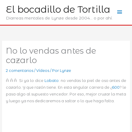
Ir
El bocadillo de Tortilla
Men
al
contenido
Diarreas mentales de Lynze desde 2004... o por ahí.
prin
No lo vendas antes de
cazarlo
2 comentarios
/
Ví­deos
/ Por
Lynze
Â Â Â Si ya lo dice
Lobato
: no vendas la piel de oso antes de
cazarlo. Y que razón tiene. En esta singular carrera de ¿
600
? le
pasa algo al supuesto vencedor. Por eso, mejor cruzar la meta
y luego ya nos dedicaremos a saltar o lo que haga falta.