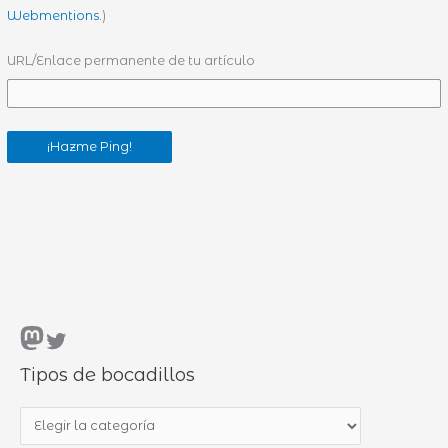
Webmentions.
)
URL/Enlace permanente de tu artículo
Mastodon
Twitter
Tipos de bocadillos
T
i