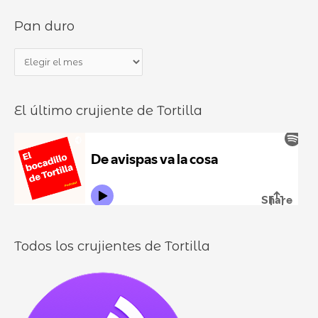
s
d
Pan duro
c
e
a
b
P
r
o
a
p
c
n
o
a
El último crujiente de Tortilla
d
r
d
u
:
i
r
l
o
l
o
s
Todos los crujientes de Tortilla