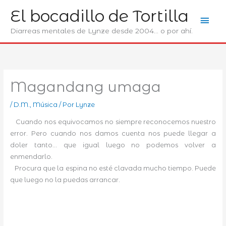
Ir
El bocadillo de Tortilla
Men
al
contenido
Diarreas mentales de Lynze desde 2004... o por ahí.
prin
Magandang umaga
/
D.M.
,
Música
/ Por
Lynze
Cuando nos equivocamos no siempre reconocemos nuestro
error. Pero cuando nos damos cuenta nos puede llegar a
doler tanto… que igual luego no podemos volver a
enmendarlo.
Procura que la espina no esté clavada mucho tiempo. Puede
que luego no la puedas arrancar.