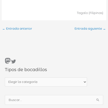
Tagalo (Filipinas)
←
Entrada anterior
Entrada siguiente
→
Mastodon
Twitter
Tipos de bocadillos
T
i
p
B
o
u
s