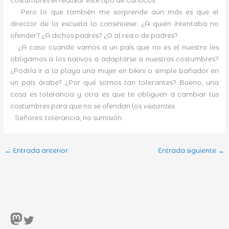
costumbres el realizar este tipo de cánticos.
Pero lo que también me sorprende aún más es que el
director de la escuela lo consintiese. ¿A quién intentaba no
ofender? ¿A dichos padres? ¿O al resto de padres?
¿A caso cuando vamos a un país que no es el nuestro les
obligamos a los nativos a adaptarse a nuestras costumbres?
¿Podría ir a la playa una mujer en bikini o simple bañador en
un país árabe? ¿Por qué somos tan tolerantes? Bueno, una
cosa es tolerancia y otra es que te obliguen a cambiar tus
costumbres para que no se ofendan los
visitantes
.
Señores: tolerancia, no sumisión.
←
Entrada anterior
Entrada siguiente
→
Mastodon
Twitter