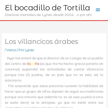
Ir
El bocadillo de Tortilla
Men
al
contenido
Diarreas mentales de Lynze desde 2004... o por ahí.
prin
Los villancicos árabes
/
Varios
/ Por
Lynze
Ayer me enteré de que el director de un colegio de un pueblo
del centro de
Es
pa
ña
(es que me ha hecho gracia ponerlo en
colorines
) suspendió las actividades de cantar villancicos
porque tres (3) padres, de un país que no es este, así lo
solicitaron.
Me sorprende que estas personas tuviesen la habilidad de
hacer que un grupo de niños dejasen de seguir sus tradiciones
porque una minoría que además no es
de este pueblo
(como
se suele decir) se le antojase, ya que no están entre sus