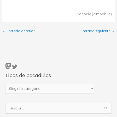
Ndebele (Zimbabue)
←
Entrada anterior
Entrada siguiente
→
Mastodon
Twitter
Tipos de bocadillos
T
i
p
B
o
u
s