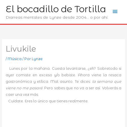
Ir
El bocadillo de Tortilla
Men
al
contenido
Diarreas mentales de Lynze desde 2004... o por ahí.
prin
Livukile
/
Música
/ Por
Lynze
Lunes por la mañana. Cuesta levantarse, ¿eh? Sobretodo si
ayer comiste en exceso y/o bebiste. Ahora viene la resaca
gastronómica y etílica. Mal asunto. Te dices:
la semana que
viene no me pasaré
. Pero sabes que no va a ser así. Volverás a
caer una vez más.
Cuídate. Eres lo único que tienes realmente.