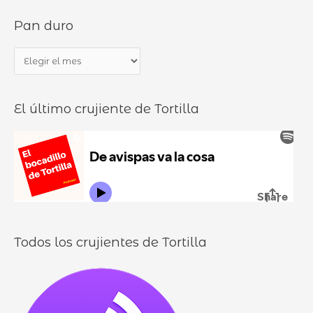
s
d
Pan duro
c
e
a
b
P
r
o
a
p
c
n
o
a
El último crujiente de Tortilla
d
r
d
u
:
i
r
l
o
l
o
s
Todos los crujientes de Tortilla