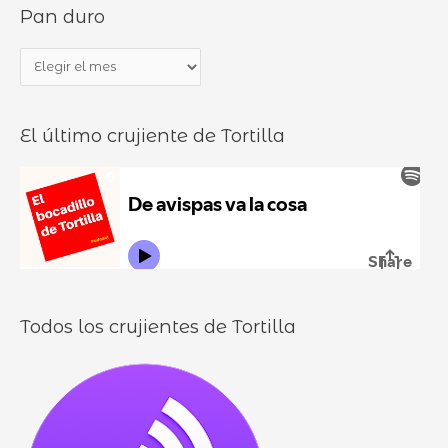
Pan duro
c
e
a
b
P
r
o
a
p
c
n
o
a
El último crujiente de Tortilla
d
r
d
u
:
i
r
l
o
l
o
s
Todos los crujientes de Tortilla