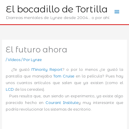
Ir
El bocadillo de Tortilla
Men
al
contenido
Diarreas mentales de Lynze desde 2004... o por ahí.
prin
El futuro ahora
/
Ví­deos
/ Por
Lynze
¿Te gustó
Minority Report
? o por lo menos ¿te gustó la
pantalla que manejaba
Tom Cruise
en la película? Pues hay
unos cuantos artículos que salen que ya existen (como el
LCD
de los cereales).
Pues resulta que, aun siendo un experimento, ya existe algo
parecido hecho en
Courant Institute
y muy interesante que
podría revolucionar los sistemas de escritorio.