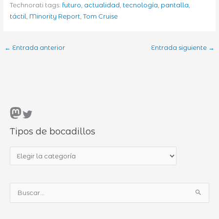
Technorati tags:
futuro
,
actualidad
,
tecnología
,
pantalla
,
táctil
,
Minority Report
,
Tom Cruise
←
Entrada anterior
Entrada siguiente
→
Mastodon
Twitter
Tipos de bocadillos
T
i
p
B
o
u
s
s
d