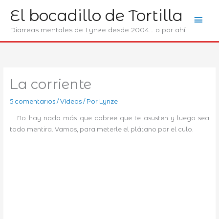
Ir
El bocadillo de Tortilla
Men
al
contenido
Diarreas mentales de Lynze desde 2004... o por ahí.
prin
La corriente
5 comentarios
/
Ví­deos
/ Por
Lynze
No hay nada más que cabree que te asusten y luego sea
todo mentira. Vamos, para meterle el plátano por el culo.