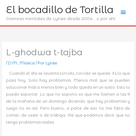
Ir
El bocadillo de Tortilla
Men
al
contenido
Diarreas mentales de Lynze desde 2004... o por ahí.
prin
L-ghodwa t-tajba
/
D.M.
,
Música
/ Por
Lynze
Cuando el día se levanta torcido, torcido se queda. Es lo que
pasa hoy. Solo hay problemas. Menos mal que se pueden
solucionar más o menos bien y todo queda en un susto. Esto lo
puedo soportar. Lo que no soporto es que me llamen a las 9
de la mañana de un domingo diciendo que hay problemas y
luego no es así. Pero bueno, a parte de eso no me falta de
comer, de vestir o de trabaja. Así que podemos decir que no
tengo problemas reales.