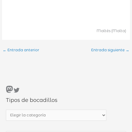
Maltés (Malta)
←
Entrada anterior
Entrada siguiente
→
Mastodon
Twitter
Tipos de bocadillos
T
i
p