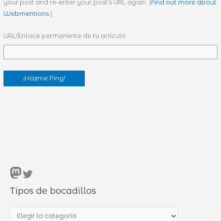
your post and re-enter your post's URL again. (
Find out more about
Webmentions.
)
URL/Enlace permanente de tu artículo
Mastodon
Twitter
Tipos de bocadillos
T