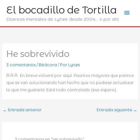
Ir
El bocadillo de Tortilla
Men
al
contenido
Diarreas mentales de Lynze desde 2004... o por ahí.
prin
He sobrevivido
3 comentarios
/
Bitácora
/ Por
Lynze
Â Â Â En breve volveré por aquí. Asuntos mayores que parece
que se van solucionando han hecho que no pudiese actualizar
lo que me gustaría. Está todo controlado (eso espero).
←
Entrada anterior
Entrada siguiente
→
3 comentarios en “He sobrevivido”