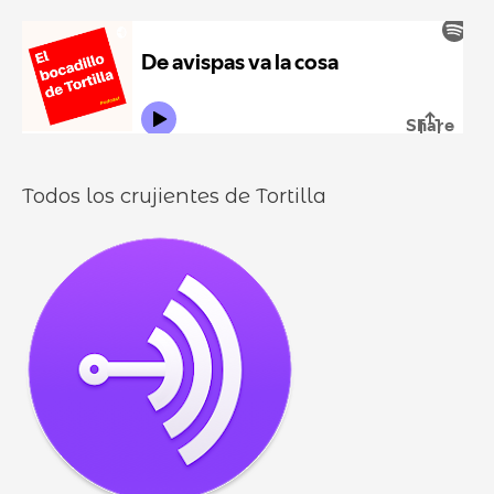
u
:
i
r
l
o
l
o
s
Todos los crujientes de Tortilla