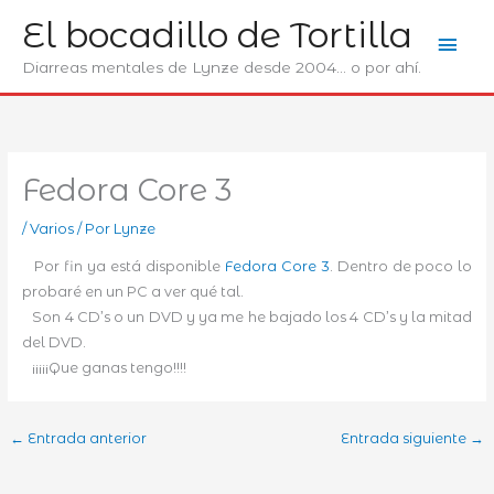
Ir
El bocadillo de Tortilla
Men
al
contenido
Diarreas mentales de Lynze desde 2004... o por ahí.
prin
Fedora Core 3
/
Varios
/ Por
Lynze
Por fin ya está disponible
Fedora Core 3
. Dentro de poco lo
probaré en un PC a ver qué tal.
Son 4 CD’s o un DVD y ya me he bajado los 4 CD’s y la mitad
del DVD.
¡¡¡¡¡Que ganas tengo!!!!
←
Entrada anterior
Entrada siguiente
→