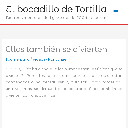
Ir
El bocadillo de Tortilla
Men
al
contenido
Diarreas mentales de Lynze desde 2004... o por ahí.
prin
Ellos también se divierten
1 comentario
/
Ví­deos
/ Por
Lynze
Â Â Â ¿Quién ha dicho que los humanos son los únicos que se
divierten? Para los que crean que los animales están
condenados a no pensar, sentir, disfrutar, llorar, protestar…
una vez más se demuestra lo contrario. Ellos también se
divierten como el que más.