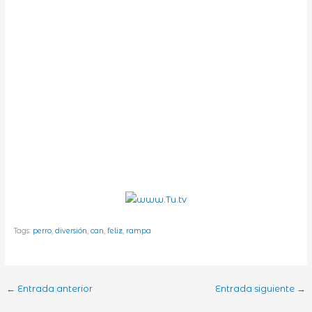
Tags:
perro
,
diversión
,
can
,
feliz
,
rampa
←
Entrada anterior
Entrada siguiente
→