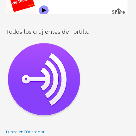
o
s
Todos los crujientes de Tortilla
Lynze en Mastodon