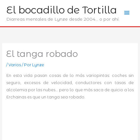
Ir
El bocadillo de Tortilla
Men
al
contenido
Diarreas mentales de Lynze desde 2004... o por ahí.
prin
El tanga robado
/
Varios
/ Por
Lynze
En esta vida pasan cosas de lo más variopintas: coches sin
seguro, excesos de velocidad, conductores con tasas de
alcolemia por las nubes… pero lo que más saca de quicio a los
Erchainas es que un tanga sea robado.