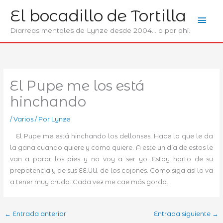
Ir
El bocadillo de Tortilla
Men
al
contenido
Diarreas mentales de Lynze desde 2004... o por ahí.
prin
El Pupe me los está
hinchando
/
Varios
/ Por
Lynze
El Pupe me está hinchando los dellonses. Hace lo que le da
la gana cuando quiere y como quiere. A este un día de estos le
van a parar los pies y no voy a ser yo. Estoy harto de su
prepotencia y de sus EE.UU. de los cojones. Como siga así lo va
a tener muy crudo. Cada vez me cae más gordo.
←
Entrada anterior
Entrada siguiente
→