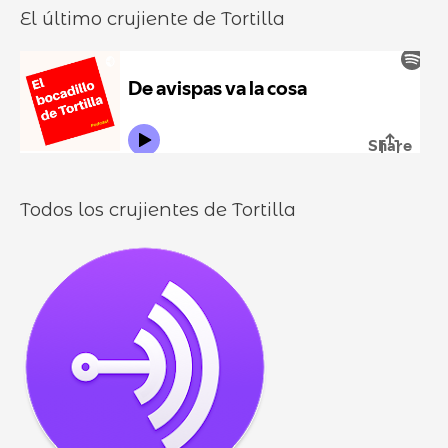
El último crujiente de Tortilla
d
r
d
u
:
i
r
l
o
l
o
s
Todos los crujientes de Tortilla