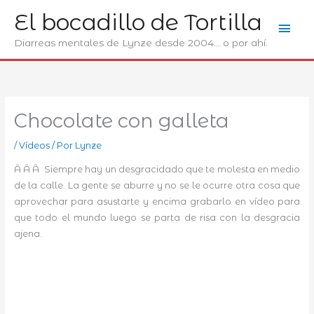
Ir
El bocadillo de Tortilla
Men
al
contenido
Diarreas mentales de Lynze desde 2004... o por ahí.
prin
Chocolate con galleta
/
Ví­deos
/ Por
Lynze
Â Â Â Siempre hay un desgracidado que te molesta en medio
de la calle. La gente se aburre y no se le ocurre otra cosa que
aprovechar para asustarte y encima grabarlo en vídeo para
que todo el mundo luego se parta de risa con la desgracia
ajena.