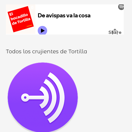
u
:
i
r
l
o
l
o
s
Todos los crujientes de Tortilla