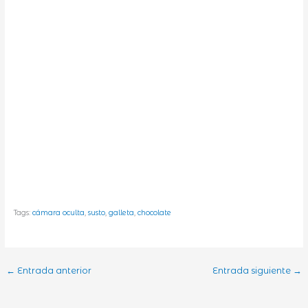
Tags:
cámara oculta
,
susto
,
galleta
,
chocolate
←
Entrada anterior
Entrada siguiente
→