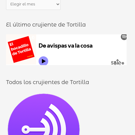
P
r
o
a
p
c
n
o
a
El último crujiente de Tortilla
d
r
d
u
:
i
r
l
o
l
o
s
Todos los crujientes de Tortilla