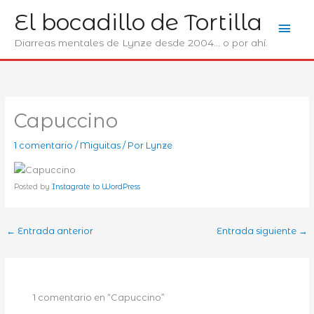
Ir
El bocadillo de Tortilla
Men
al
contenido
Diarreas mentales de Lynze desde 2004... o por ahí.
prin
Capuccino
1 comentario
/
Miguitas
/ Por
Lynze
Posted by
Instagrate to WordPress
←
Entrada anterior
Entrada siguiente
→
1 comentario en “Capuccino”