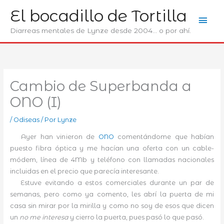
Ir
El bocadillo de Tortilla
Men
al
contenido
Diarreas mentales de Lynze desde 2004... o por ahí.
prin
Cambio de Superbanda a
ONO (I)
/
Odiseas
/ Por
Lynze
Ayer han vinieron de
ONO
comentándome que habían
puesto fibra óptica y me hacían una oferta con un cable-
módem, línea de 4Mb y teléfono con llamadas nacionales
incluidas en el precio que parecía interesante.
Estuve evitando a estos comerciales durante un par de
semanas, pero como ya comento, les abrí la puerta de mi
casa sin mirar por la mirilla y como no soy de esos que dicen
un
no me interesa
y cierro la puerta, pues pasó lo que pasó.